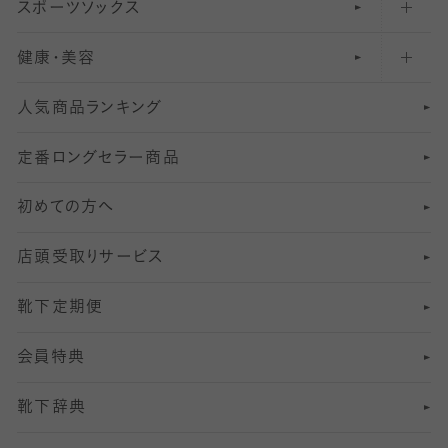
スポーツソックス
ハイソックス
81
マタニティレギンス
結婚式用ストッキング
匠シリーズ
〜110デニールタイツ
健康・美容
オーバーニー・ニーハイソックス
111
5
美脚ストッキング
フレッシャーズ向けソックス・靴下
ランニングソックス・靴下
分丈
〜210デニールタイツ
レギンス
人気商品ランキング
211
6
オールスルーストッキング
冠婚葬祭向けソックス・靴下
ゴルフソックス・靴下
インナーソックス
分丈レギンス
デニールタイツ以上（防寒・厚手タイツ）
定番ロングセラー商品
7
スーツカジュアルソックス・靴下
サッカー・フットサル用ソックス
加圧・着圧ソックス
分丈
レギンス
初めての方へ
8
ロングホーズ
ヨガソックス・靴下
冷えとり靴下
分丈
レギンス
店頭受取りサービス
10
スポーツ用レッグウォーマー
着圧・加圧タイツ
分丈
レギンス
靴下定期便
12
SS
むくみ対策
分丈レギンス
サイズ（21～23cm）
会員特典
13
S
足の疲れ対策
サイズ（22～25cm）
分丈レギンス
靴下辞典
M
足の臭い対策
サイズ（25～27cm）