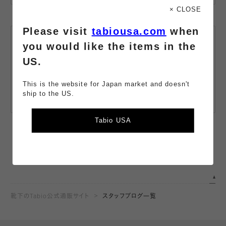
× CLOSE
Please visit
tabiousa.com
when
LINE公式
you would like the items in the
アカウント
US.
友だち追加で、
商品の最新情報や
お得な情報をお届け。
This is the website for Japan market and doesn't
ship to the US.
詳しくみる
Tabio USA
靴下のTabio公式通販サイト
スタッフブログ一覧