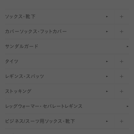
ソックス・靴下
カバーソックス・フットカバー
五本指ソックス・靴下
サンダルガード
足袋ソックス・靴下
フットカバー・カバーソックス（深め）
タイツ
無地・プレーンソックス・靴下
フットカバー・カバーソックス（ふつう）
レギンス・スパッツ
柄ソックス・靴下
フットカバー・カバーソックス（浅め）
30
デニール以下のタイツ（薄手タイツ）
ストッキング
スニーカー（くるぶし）用ソックス
31
柄レギンス
〜40デニールタイツ
レ
ッ
アンクル・ショートソックス（くるぶし上）
41
無地レギンス
伝線しにくいストッキング
グ
ウ
〜60デニールタイツ
ォ
ー
マ
ー
・
セ
パレー
ト
レ
ギン
ス
ビジネス/スーツ用
クルーソックス（ふくらはぎ下）
61
レギンスパンツ（レギパン）
ショートストッキング
〜80デニールタイツ
ソックス・靴下