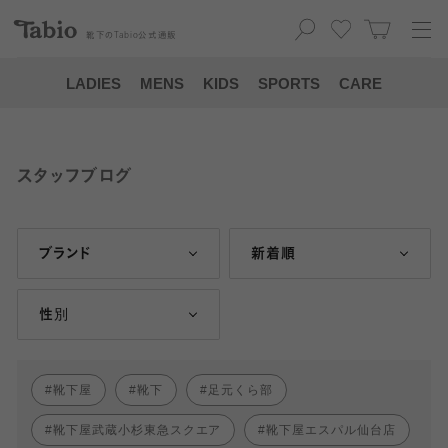
靴下の
Tabio
公式通販
LADIES
MENS
KIDS
SPORTS
CARE
スタッフブログ
ブランド
新着順
性別
靴下屋
靴下
足元くら部
靴下屋武蔵小杉東急スクエア
靴下屋エスパル仙台店