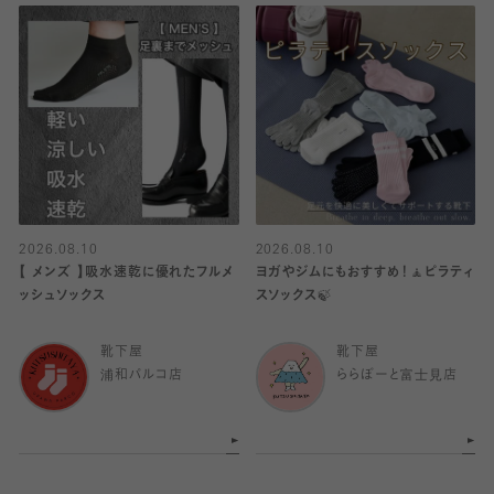
2026.08.10
2026.08.10
【 メンズ 】吸水速乾に優れたフルメ
ヨガやジムにもおすすめ！🧘ピラティ
ッシュソックス
スソックス🍃
靴下屋
靴下屋
浦和パルコ店
ららぽーと富士見店