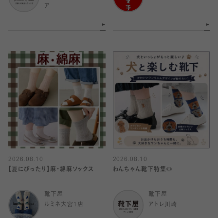
ア
2026.08.10
2026.08.10
【夏にぴったり】麻・綿麻ソックス
わんちゃん靴下特集🐶
靴下屋
靴下屋
ルミネ大宮1店
アトレ川崎