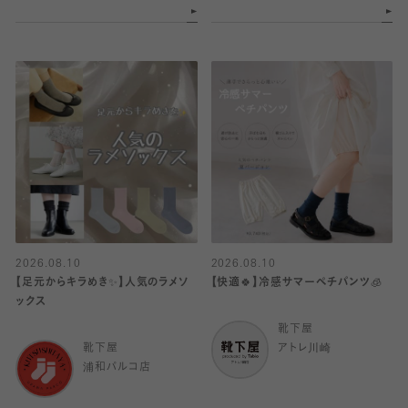
2026.08.10
2026.08.10
【足元からキラめき✨️】人気のラメソ
【快適🍀】冷感サマーペチパンツ🧊
ックス
靴下屋
靴下屋
アトレ川崎
浦和パルコ店