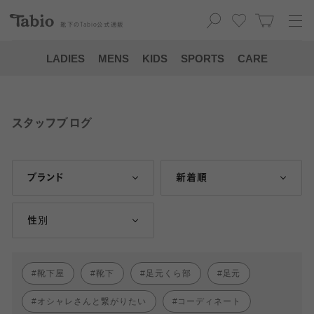
靴下の
Tabio
公式通販
LADIES
MENS
KIDS
SPORTS
CARE
スタッフブログ
ブランド
新着順
性別
靴下屋
靴下
足元くら部
足元
オシャレさんと繋がりたい
コーディネート