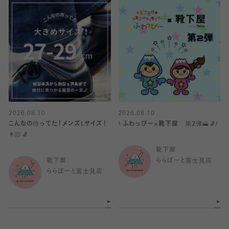
2026.08.10
2026.08.10
こんなの待ってた！メンズLサイズ！
\ ふわっぴー×靴下屋 第2弾🗻🧦/
👨🏻🧦
靴下屋
靴下屋
ららぽーと富士見店
ららぽーと富士見店