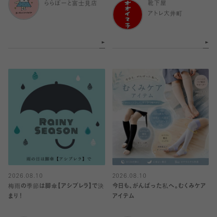
ららぽーと富士見店
靴下屋
アトレ大井町
2026.08.10
2026.08.10
梅雨の季節は脚傘【アシブレラ】で決
今日も、がんばった私へ。むくみケア
まり！
アイテム