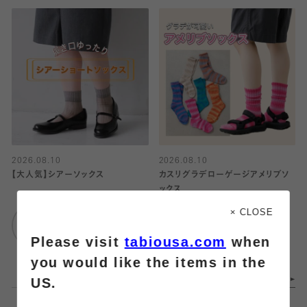
2026.08.10
2026.08.10
【大人気】シアーソックス
カスリグラデローゲージアメリブソ
ックス
靴下屋
× CLOSE
仙台セルバ店
靴下屋
Please visit
tabiousa.com
when
仙台セルバ店
you would like the items in the
US.