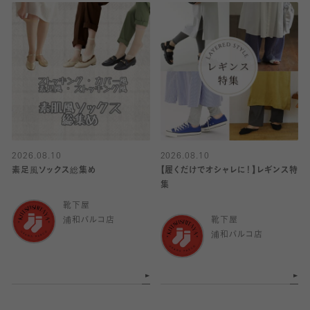
2026.08.10
2026.08.10
素足風ソックス総集め
【履くだけでオシャレに！】レギンス特
集
靴下屋
浦和パルコ店
靴下屋
浦和パルコ店