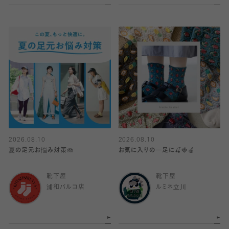
2026.08.10
2026.08.10
夏の足元お悩み対策🪼
お気に入りの一足に🍒🍓🍎
靴下屋
靴下屋
浦和パルコ店
ルミネ立川