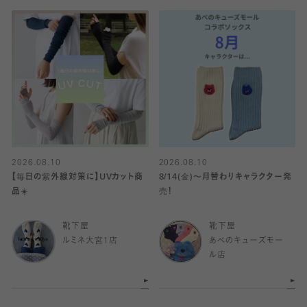
2026.08.10
2026.08.10
【毎日の紫外線対策に】UVカット商
8/14(金)〜月替わりキャラクター発
品☀️
売！
靴下屋
靴下屋
ルミネ大宮1店
あべのキューズモー
ル店