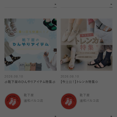
2026.08.10
2026.08.10
🧊靴下屋のひんやりアイテム特集🧊
【今注目！】トレンカ特集🌻
靴下屋
靴下屋
浦和パルコ店
浦和パルコ店