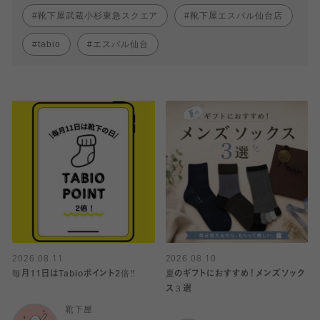
靴下屋武蔵小杉東急スクエア
靴下屋エスパル仙台店
tabio
エスパル仙台
2026.08.11
2026.08.10
毎月11日はTabioポイント2倍‼️
夏のギフトにおすすめ！メンズソック
ス３選
靴下屋