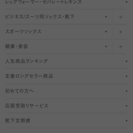
レ
ッ
アンクル・ショートソックス（くるぶし上）
41
無地レギンス
伝線しにくいストッキング
グ
ウ
〜60デニールタイツ
ォ
ー
マ
ー
・
セ
パレー
ト
レ
ギン
ス
ビジネス/スーツ用
クルーソックス（ふくらはぎ下）
61
レギンスパンツ（レギパン）
ショートストッキング
〜80デニールタイツ
ソックス・靴下
スポーツソックス
ハイソックス
81
マタニティレギンス
結婚式用ストッキング
匠シリーズ
〜110デニールタイツ
健康・美容
オーバーニー・ニーハイソックス
111
5
美脚ストッキング
フレッシャーズ向けソックス・靴下
ランニングソックス・靴下
分丈
〜210デニールタイツ
レギンス
人気商品ランキング
211
6
オールスルーストッキング
冠婚葬祭向けソックス・靴下
ゴルフソックス・靴下
インナーソックス
分丈レギンス
デニールタイツ以上（防寒・厚手タイツ）
定番ロングセラー商品
7
スーツカジュアルソックス・靴下
サッカー・フットサル用ソックス
加圧・着圧ソックス
分丈
レギンス
初めての方へ
8
ロングホーズ
ヨガソックス・靴下
冷えとり靴下
分丈
レギンス
店頭受取りサービス
10
スポーツ用レッグウォーマー
着圧・加圧タイツ
分丈
レギンス
靴下定期便
12
SS
むくみ対策
分丈レギンス
サイズ（21～23cm）