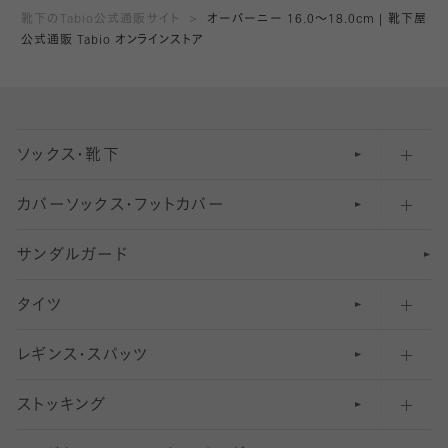
靴下のTabio公式通販サイト
オーバーニー 16.0～18.0cm | 靴下屋
公式通販 Tabio オンラインストア
ソックス・靴下
カバーソックス・フットカバー
五本指ソックス・靴下
サンダルガード
足袋ソックス・靴下
フットカバー・カバーソックス（深め）
タイツ
無地・プレーンソックス・靴下
フットカバー・カバーソックス（ふつう）
レギンス・スパッツ
柄ソックス・靴下
フットカバー・カバーソックス（浅め）
30
デニール以下のタイツ（薄手タイツ）
ストッキング
スニーカー（くるぶし）用ソックス
31
柄レギンス
〜40デニールタイツ