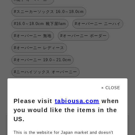
#スニーカーソックス 16.0～18.0cm
#16.0～18.0cm 靴下屋fam
#オーバーニー ニーハイ
#オーバーニー 無地
#オーバーニー ボーダー
#オーバーニー レディース
#オーバーニー 19.0～21.0cm
#ニーハイソックス オーバーニー
× CLOSE
Please visit
tabiousa.com
when
you would like the items in the
US.
会員登録・
メールマガジン登録
This is the website for Japan market and doesn't