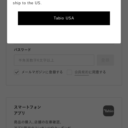
ship to the US.
最新情報や限定クーポンをお届け。
購入でポイント獲得。会員は110円（税込）購入で+1ポイント獲
Tabio USA
得。
メールアドレス
パスワード
登録
メールマガジンに登録する
会員規約
に同意する
スマートフォン
アプリ
商品の購入、店舗の在庫確認、