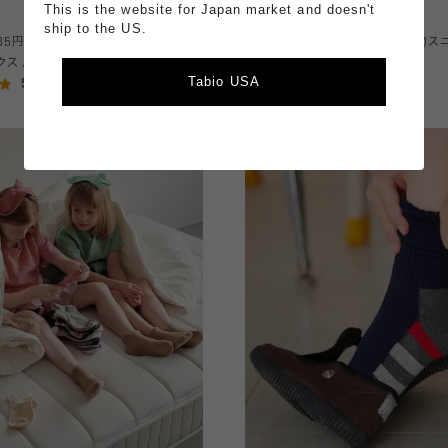
This is the website for Japan market and doesn't
¥550
ship to the US.
485円】キッズ カラフルくるまスニーカ
【3足1,485円】キッズ 海の生き物
ス / 19-21cm
丈ソックス / 19-21cm
Tabio USA
5.0
5.0
（2）
（2）