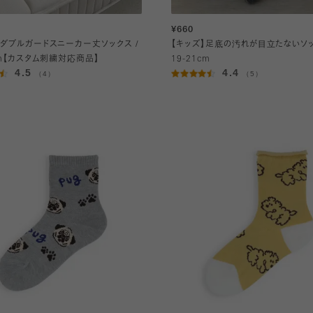
¥660
綿ダブルガードスニーカー丈ソックス /
【キッズ】足底の汚れが目立たないソッ
cm【カスタム刺繍対応商品】
19-21cm
4.5
4.4
（4）
（5）