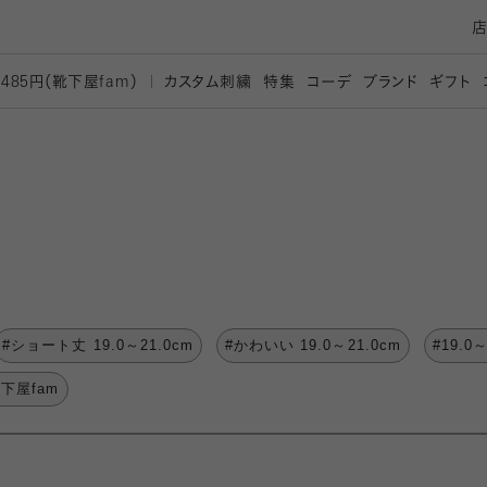
カスタム刺繍
特集
コーデ
ブランド
ギフト
,485円（靴下屋
fam）
#ショート丈 19.0～21.0cm
#かわいい 19.0～21.0cm
#19.0
靴下屋fam