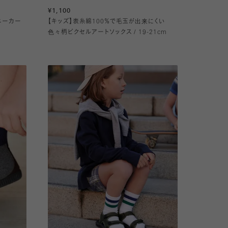
¥1,100
スニーカー
【キッズ】表糸綿100％で毛玉が出来にくい
色々柄ピクセルアートソックス / 19-21cm