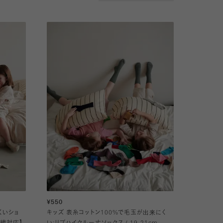
¥550
くいショ
キッズ 表糸コットン100%で毛玉が出来にく