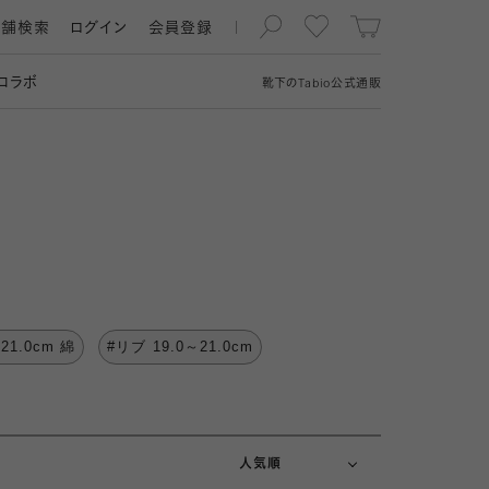
店舗検索
ログイン
会員登録
コラボ
靴下の
Tabio
公式通販
～21.0cm 綿
#リブ 19.0～21.0cm
新着順
価格が安い順
価格が高い順
人気順