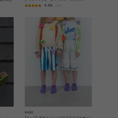
刺繍対応】
い:リブハイクルー丈ソックス / 19-21cm
4.88
（77）
¥440