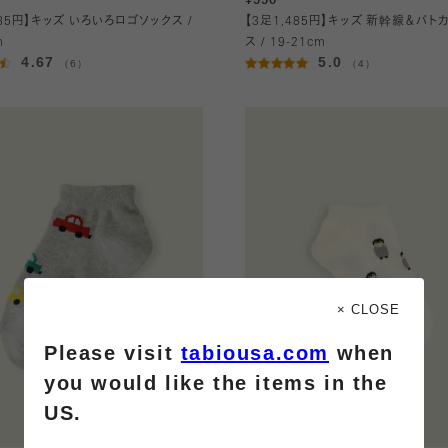
¥550
485円】キッズ いろいろロゴソックス /
【3足1,485円】キッズ 新幹線＆パト
m
ス / 19-21cm
4.67
5.0
（6）
（4）
× CLOSE
Please visit
tabiousa.com
when
you would like the items in the
US.