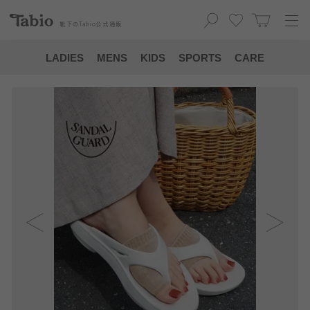
靴下の
Tabio
公式通販
LADIES
MENS
KIDS
SPORTS
CARE