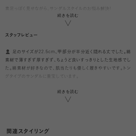
素足っぽく見せながら、サンダルスタイルのお悩み解決!
続きを読む
サンダルと肌が直接触れる部分を守り、靴ズレ防止に役立つ便利
なトングソックス。
スタッフレビュー
サンダルの鼻緒や甲のベルトとの擦れをカバーします。
足のサイズが22.5cm、甲部分が半分近く隠れる丈でした。綿
サラッとした履き心地で汗を吸い取り、暑い時期の足指のベタベ
素材で薄すぎず厚すぎず、ちょうど良いすっきりとした生地感でし
タによる不快感の軽減やムレ対策にも役立ちます。
た。綿素材が好きなので、肌当たりも優しく履きやすいです。トン
グタイプのサンダルに重宝しています。
親指と人差し指の間に縫製の凹凸がないのも嬉しいポイント。
アイボリーとゴールドのトングサンダルを持っているので<27
程よい生地の厚さで、ごろつきのない快適な着用感です。
続きを読む
ベージュモク><22チャ>を購入。足を包む面積が広めなので、汗
独立した親指部分が押さえになるのでズレにくく、たくさん歩く日
でのべたつきや、ベルト部分や鼻緒の靴擦れも防げて便利です!
も安心。
23cmで足の甲までしっかり覆います。指の間も痛くならず、
夏スタイリングのワンポイントにアクセサリー感覚でプラスできま
擦れ防止にもなり便利!綿素材でさらったした履き心地がトングサ
関連スタイリング
す。
ンダルにとても合います。