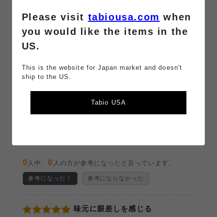
1件
Please visit
tabiousa.com
when
you would like the items in the
並び替
新しい順
評価の高い順
参考になった順
US.
え
キーワ
検索
This is the website for Japan market and doesn't
ード
ship to the US.
クリア
Tabio USA
よい
2026/05/30 11:58:27
投稿者：an
（
この商品レビューを削除する
）
履き心地よい
0
0
人中、
人の方が参考になったと言っています。
参考になった！
参考にならなかった
味元に眼差しを感じる