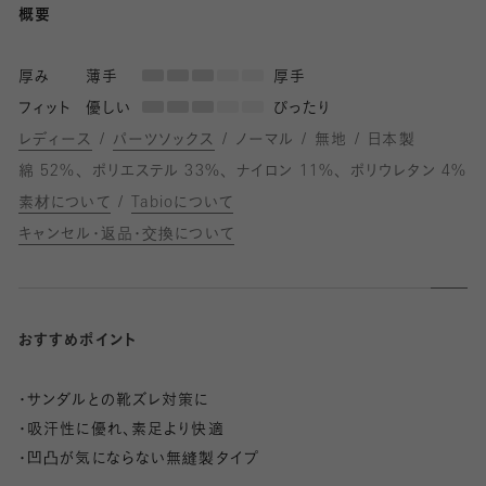
概要
厚み
薄手
厚手
フィット
優しい
ぴったり
レディース
パーツソックス
ノーマル
無地
日本製
綿 52%
ポリエステル 33%
ナイロン 11%
ポリウレタン 4%
素材について
Tabioについて
キャンセル・返品・交換について
おすすめポイント
・サンダルとの靴ズレ対策に
・吸汗性に優れ、素足より快適
・凹凸が気にならない無縫製タイプ