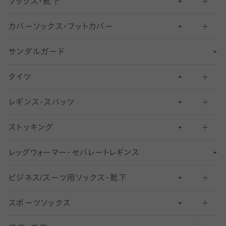
ソックス・靴下
カバーソックス・フットカバー
五本指ソックス・靴下
サンダルガード
足袋ソックス・靴下
フットカバー・カバーソックス（深め）
タイツ
無地・プレーンソックス・靴下
フットカバー・カバーソックス（ふつう）
レギンス・スパッツ
柄ソックス・靴下
フットカバー・カバーソックス（浅め）
30
デニール以下のタイツ（薄手タイツ）
ストッキング
スニーカー（くるぶし）用ソックス
31
柄レギンス
〜40デニールタイツ
レ
ッ
アンクル・ショートソックス（くるぶし上）
41
無地レギンス
伝線しにくいストッキング
グ
ウ
〜60デニールタイツ
ォ
ー
マ
ー
・
セ
パレー
ト
レ
ギン
ス
ビジネス/スーツ用
クルーソックス（ふくらはぎ下）
61
レギンスパンツ（レギパン）
ショートストッキング
〜80デニールタイツ
ソックス・靴下
スポーツソックス
ハイソックス
81
マタニティレギンス
結婚式用ストッキング
匠シリーズ
〜110デニールタイツ