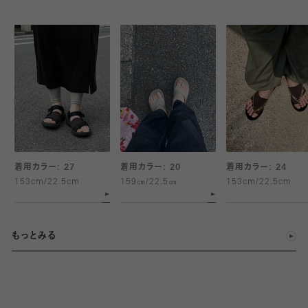
フットネイルとカラーを合わせても可愛い一足です。
甲の部分が深めにできているので、歩いていてズレてくる心配
サンダルにはもちろん、浴衣で下駄を履く時にもおすすめです。
もなく履けます。また、履いていることを忘れるくらい程よいフィッ
ト感で肌触りも柔らかいので、素足よりも快適です。一度履いたら
素足にサンダルには戻れません。
脱げずらく、薄手で蒸れない!親指が長めの作りでトングサン
ダルの時に履くと親指をしっかりカバーしてくれます!
全体的に凹凸が無く、履いていても履いてない感覚で、夏でも
着用カラー: 27
着用カラー: 20
着用カラー: 24
ストレスなく履ける!親指部分が長めにとってあることで指の間の
153cm/22.5cm
159㎝/22.5㎝
153cm/22.5cm
痛さ軽減がとても感じられる。
もっとみる