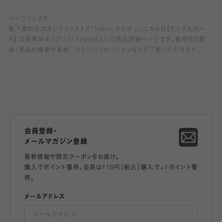
パーツソックス
靴下屋の公式オンラインストア「Tabio( タビオ )」、こちらは【サンダルガー
ド】 定番無地タイプ ( 011190054 ) の商品詳細ページです。最短翌日配
送！商品の概要や素材、 カラーバリエーションなどをご覧いただけます。
会員登録・
メールマガジン登録
最新情報や限定クーポンをお届け。
購入でポイント獲得。会員は110円（税込）購入で+1ポイント獲
得。
メールアドレス