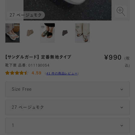
27 ベージュモク
¥
990
【サンダルガード】 定番無地タイプ
(税
靴下屋 品番:
011190054
込)
4.59
（
41 件の商品レビュー
）
Size Free
27 ベージュモク
1