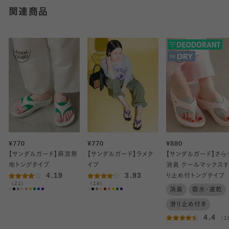
関連商品
¥770
¥770
¥880
【サンダルガード】麻混無
【サンダルガード】ラメタ
【サンダルガード】さら
地トングタイプ
イプ
消臭 クールマックス
4.19
3.93
り止め付トングタイプ
（21）
（14）
消臭
吸水・速乾
滑り止め付き
4.4
（1