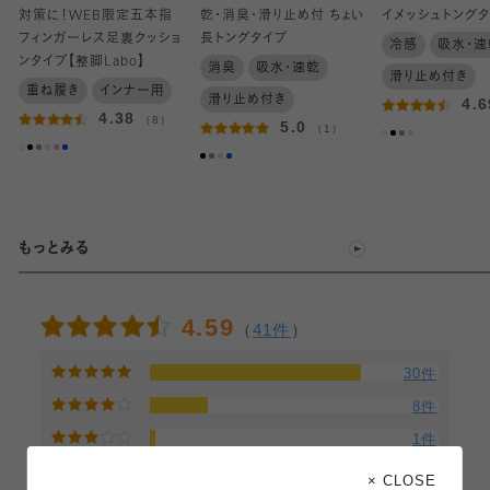
対策に！WEB限定五本指
乾・消臭・滑り止め付 ちょい
イメッシュトング
フィンガーレス足裏クッショ
長トングタイプ
冷感
吸水・速
ンタイプ【整脚Labo】
消臭
吸水・速乾
滑り止め付き
重ね履き
インナー用
滑り止め付き
4.
4.38
（8）
5.0
（1）
もっとみる
4.59
（
41件
）
30件
8件
1件
1件
× CLOSE