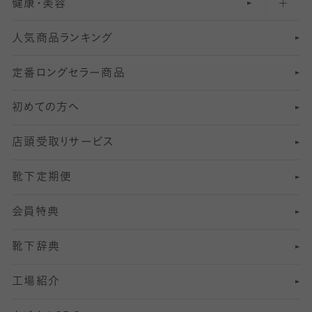
健康・美容
オーバーニー・ニーハイソックス
111
5
美脚ストッキング
フレッシャーズ向けソックス・靴下
ランニングソックス・靴下
分丈
〜210デニールタイツ
レギンス
人気商品ランキング
211
6
オールスルーストッキング
冠婚葬祭向けソックス・靴下
ゴルフソックス・靴下
インナーソックス
分丈レギンス
デニールタイツ以上（防寒・厚手タイツ）
定番ロングセラー商品
7
スーツカジュアルソックス・靴下
サッカー・フットサル用ソックス
加圧・着圧ソックス
分丈
レギンス
初めての方へ
8
ロングホーズ
ヨガソックス・靴下
冷えとり靴下
分丈
レギンス
店頭受取りサービス
10
スポーツ用レッグウォーマー
着圧・加圧タイツ
分丈
レギンス
靴下定期便
12
SS
むくみ対策
分丈レギンス
サイズ（21～23cm）
会員特典
13
S
足の疲れ対策
サイズ（22～25cm）
分丈レギンス
靴下辞典
M
足の臭い対策
サイズ（25～27cm）
工場紹介
L
冷え対策
サイズ（27～29cm）