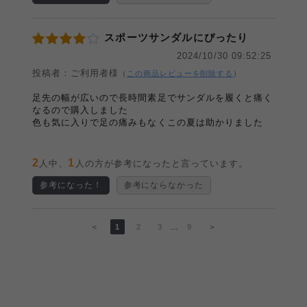
スポーツサンダルにぴったり
2024/10/30 09:52:25
投稿者：ご利用者様
（
この商品レビューを削除する
）
足先の幅が広いので長時間素足でサンダルを履くと痛く
なるので購入しました
色も気に入りで足の痛みもなくこの夏は助かりました
2
1
人中、
人の方が参考になったと言っています。
参考になった！
参考にならなかった
＜
1
2
3
…
9
＞