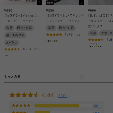
1
2
¥990
¥880
¥990
【涼感ドライ】メッシュスニ
【涼感ドライ】ストライプリブ
【靴ずれ対策】さ
ーカーガードソックス
メッシュショートソックス
アキレスガードス
丈ソックス
冷感
吸水・速乾
冷感
吸水・速乾
消臭
吸水・速
4.76
（25）
滑り止め付き
4.6
メッシュ
（153）
4.63
（24）
もっとみる
4.44
（
43件
）
29件