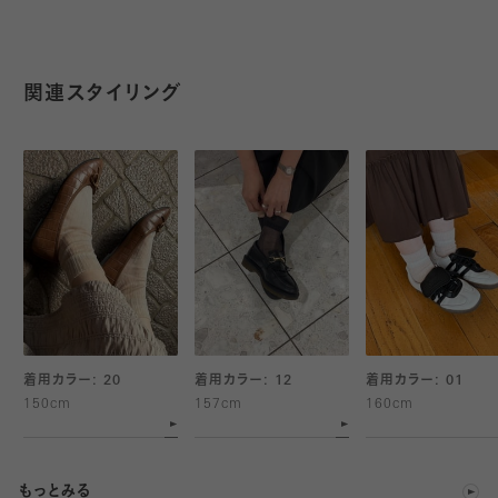
・パンプス、サンダルに合わせて夏らしい足元に
「楊柳クレープ」をイメージした生地感で見た目にも涼しいシース
関連スタイリング
ルーソックス。ストライプ状の透け感とシワがポイントです。
シンプルデザインとマイルドカラーも魅力。
薄手生地でフィット感のある履き心地で、パンプスやサンダルに合
わせやすい一足。キラキラ感は好きだけど、ラメ糸の感触は苦手と
いう方にもオススメです。
着用カラー: 20
着用カラー: 12
着用カラー: 01
150cm
157cm
160cm
もっとみる