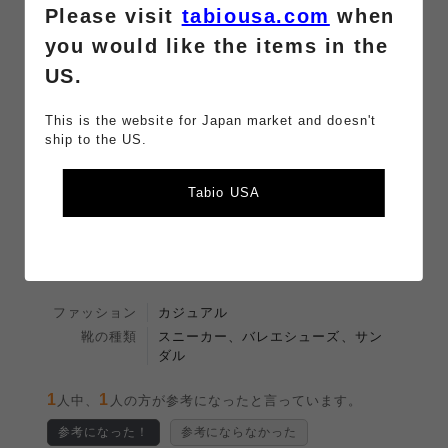
Please visit
tabiousa.com
when
0
0
人中、
人の方が参考になったと言っています。
you would like the items in the
参考になった！
参考にならなかった
US.
This is the website for Japan market and doesn't
ダルサックス
2026/05/12 00:40:47
ship to the US.
投稿者：Azuazu
（
この商品レビューを削除する
）
Tabio USA
写真の通り、淡い水色で、軽い光沢感があるので爽やか
で軽やかに見えます。普段、靴のサイズが２３センチな
ので、この靴下は、ぴったりフィットというよりは、少
し生地に余裕がありますが、大きすぎることもないの
で、問題なく履けます。
ファッション
カジュアル
靴の種類
スニーカー、バレエシューズ、サン
ダル
1
1
人中、
人の方が参考になったと言っています。
参考になった！
参考にならなかった