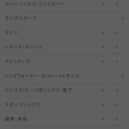
カバーソックス・フットカバー
五本指ソックス・靴下
サンダルガード
足袋ソックス・靴下
フットカバー・カバーソックス（深め）
タイツ
無地・プレーンソックス・靴下
フットカバー・カバーソックス（ふつう）
レギンス・スパッツ
柄ソックス・靴下
フットカバー・カバーソックス（浅め）
30
デニール以下のタイツ（薄手タイツ）
ストッキング
スニーカー（くるぶし）用ソックス
31
柄レギンス
〜40デニールタイツ
レ
ッ
アンクル・ショートソックス（くるぶし上）
41
無地レギンス
伝線しにくいストッキング
グ
ウ
〜60デニールタイツ
ォ
ー
マ
ー
・
セ
パレー
ト
レ
ギン
ス
ビジネス/スーツ用
クルーソックス（ふくらはぎ下）
61
レギンスパンツ（レギパン）
ショートストッキング
〜80デニールタイツ
ソックス・靴下
スポーツソックス
ハイソックス
81
マタニティレギンス
結婚式用ストッキング
匠シリーズ
〜110デニールタイツ
健康・美容
オーバーニー・ニーハイソックス
111
5
美脚ストッキング
フレッシャーズ向けソックス・靴下
ランニングソックス・靴下
分丈
〜210デニールタイツ
レギンス