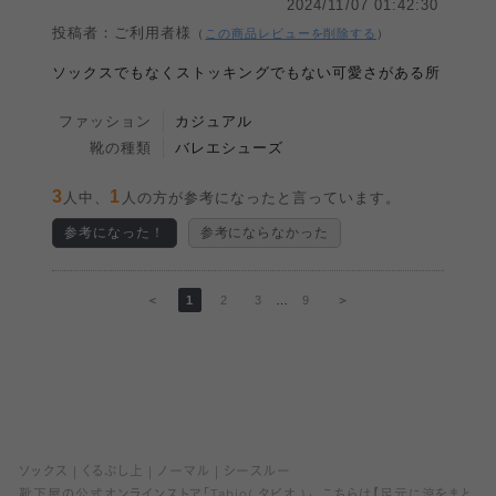
2024/11/07 01:42:30
投稿者：ご利用者様
（
この商品レビューを削除する
）
ソックスでもなくストッキングでもない可愛さがある所
ファッション
カジュアル
靴の種類
バレエシューズ
3
1
人中、
人の方が参考になったと言っています。
参考になった！
参考にならなかった
＜
1
2
3
…
9
＞
ソックス
くるぶし上
ノーマル
シースルー
靴下屋の公式オンラインストア「Tabio( タビオ )」、こちらは【足元に涼をまと