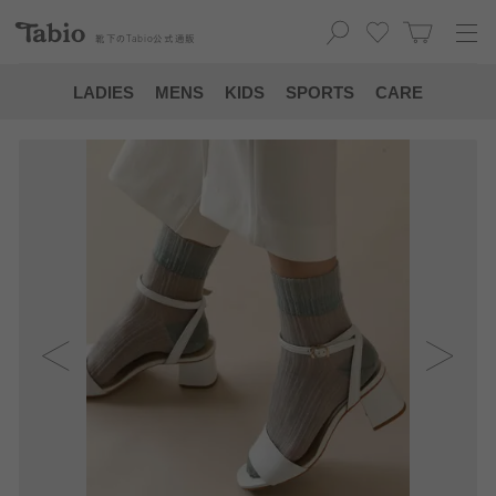
靴下の
Tabio
公式通販
LADIES
MENS
KIDS
SPORTS
CARE