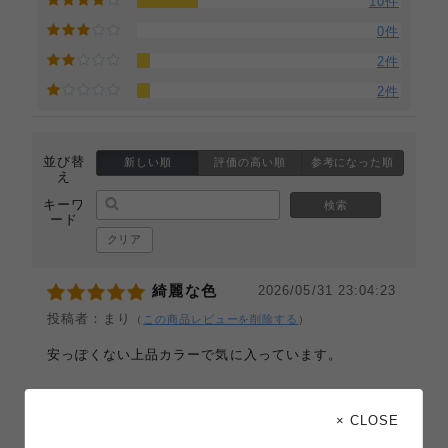
10件
0件
2件
2件
並び替
新しい順
評価の高い順
参考になった順
え
キーワ
検索
ード
クリア
綺麗な色
2026/05/31 23:04:23
投稿者：まり
（
この商品レビューを削除する
）
安っぽくない上品カラーで気に入っています。
ファッション
キレイめ
× CLOSE
靴の種類
パンプス、バレエシューズ、サンダ
ル