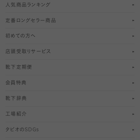
人気商品ランキング
211
6
オールスルーストッキング
冠婚葬祭向けソックス・靴下
ゴルフソックス・靴下
インナーソックス
分丈レギンス
デニールタイツ以上（防寒・厚手タイツ）
定番ロングセラー商品
7
スーツカジュアルソックス・靴下
サッカー・フットサル用ソックス
加圧・着圧ソックス
分丈
レギンス
初めての方へ
8
ロングホーズ
ヨガソックス・靴下
冷えとり靴下
分丈
レギンス
店頭受取りサービス
10
スポーツ用レッグウォーマー
着圧・加圧タイツ
分丈
レギンス
靴下定期便
12
SS
むくみ対策
分丈レギンス
サイズ（21～23cm）
会員特典
13
S
足の疲れ対策
サイズ（22～25cm）
分丈レギンス
靴下辞典
M
足の臭い対策
サイズ（25～27cm）
工場紹介
L
冷え対策
サイズ（27～29cm）
タビオの
SDGs
靴ずれ対策