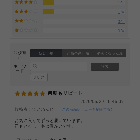
1件
1件
0件
0件
並び替
新しい順
評価の高い順
参考になった順
え
キーワ
検索
ード
クリア
何度もリピート
2026/05/20 18:46:39
投稿者：ていねんピー
（
この商品レビューを削除する
）
お気に入りでずっと履いています。
汗もとるし、冬は暖かいです。
ファッション
カジュアル