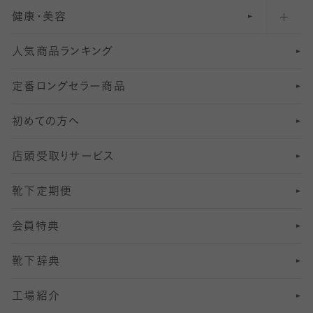
健康・美容
オーバーニー・ニーハイソックス
111
5
美脚ストッキング
フレッシャーズ向けソックス・靴下
ランニングソックス・靴下
分丈
〜210デニールタイツ
レギンス
人気商品ランキング
211
6
オールスルーストッキング
冠婚葬祭向けソックス・靴下
ゴルフソックス・靴下
インナーソックス
分丈レギンス
デニールタイツ以上（防寒・厚手タイツ）
定番ロングセラー商品
7
スーツカジュアルソックス・靴下
サッカー・フットサル用ソックス
加圧・着圧ソックス
分丈
レギンス
初めての方へ
8
ロングホーズ
ヨガソックス・靴下
冷えとり靴下
分丈
レギンス
店頭受取りサービス
10
スポーツ用レッグウォーマー
着圧・加圧タイツ
分丈
レギンス
靴下定期便
12
SS
むくみ対策
分丈レギンス
サイズ（21～23cm）
会員特典
13
S
足の疲れ対策
サイズ（22～25cm）
分丈レギンス
靴下辞典
M
足の臭い対策
サイズ（25～27cm）
工場紹介
L
冷え対策
サイズ（27～29cm）