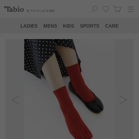
靴下の
Tabio
公式通販
LADIES
MENS
KIDS
SPORTS
CARE