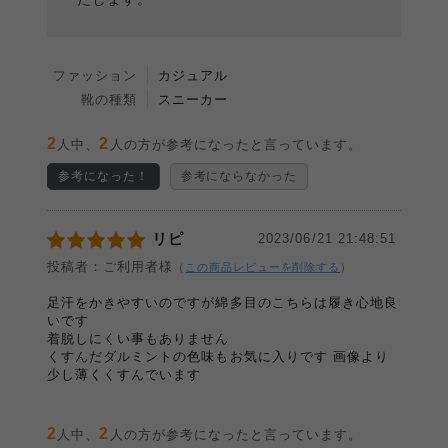
ファッション
カジュアル
靴の種類
スニーカー
2
2
人中、
人の方が参考になったと言っています。
参考になった！
参考にならなかった
リピ
2023/06/21 21:48:51
投稿者：ご利用者様
（
この商品レビューを削除する
）
足汗をかきやすいのですが綿多目のこちらは履き心地良
いです
着脱しにくい事もありません
くすんだダルミントの色味もお気に入りです 画像より
少し薄くくすんでいます
2
2
人中、
人の方が参考になったと言っています。