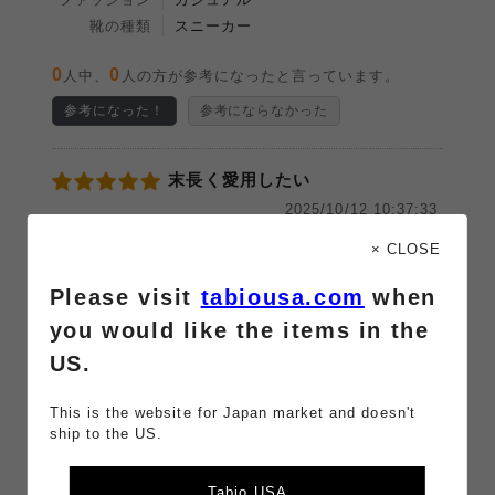
靴の種類
スニーカー
0
0
人中、
人の方が参考になったと言っています。
参考になった！
参考にならなかった
末長く愛用したい
2025/10/12 10:37:33
投稿者：はち
（
この商品レビューを削除する
）
× CLOSE
五本指ソックスで、綿多め、この短すぎず長すぎない丈
Please visit
tabiousa.com
when
感、靴の中で滑りにくい生地、私の探し求めていた靴下
です。
you would like the items in the
真夏で一日中履いても全く臭わないのが凄い。
US.
でも毛玉が出来やすく、お値段は高いのがネックです。
それでもこの靴下が1番好きです。
This is the website for Japan market and doesn't
ship to the US.
カラーバリエーションがもっと増えて欲しい。廃盤にな
ったら困る商品です。
Tabio USA