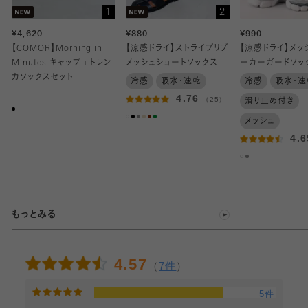
1
2
¥4,620
¥880
¥990
【COMOR】Morning in
【涼感ドライ】ストライプリブ
【涼感ドライ】メッ
Minutes キャップ＋トレン
メッシュショートソックス
ーカーガードソッ
カソックスセット
冷感
吸水・速乾
冷感
吸水・速
4.76
（25）
滑り止め付き
メッシュ
4.
もっとみる
4.57
（
7件
）
5件