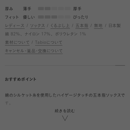
厚み
薄手
厚手
フィット
優しい
ぴったり
レディース
ソックス
くるぶし上
五本指
無地
日本製
綿 82%
ナイロン 17%
ポリウレタン 1%
素材について
Tabioについて
キャンセル・返品・交換について
おすすめポイント
綿のシルケット糸を使用したハイゲージタッチの五本指ソックスで
す。
続きを読む
綿素材で通気性がよく、シルケット加工により上品な生地感が特
徴です。