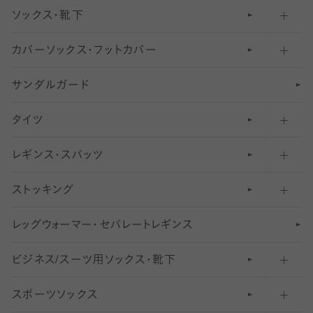
ソックス・靴下
カバーソックス・フットカバー
五本指ソックス・靴下
サンダルガード
足袋ソックス・靴下
フットカバー・カバーソックス（深め）
タイツ
無地・プレーンソックス・靴下
フットカバー・カバーソックス（ふつう）
レギンス・スパッツ
柄ソックス・靴下
フットカバー・カバーソックス（浅め）
30
デニール以下のタイツ（薄手タイツ）
ストッキング
スニーカー（くるぶし）用ソックス
31
柄レギンス
〜40デニールタイツ
レ
ッ
アンクル・ショートソックス（くるぶし上）
41
無地レギンス
伝線しにくいストッキング
グ
ウ
〜60デニールタイツ
ォ
ー
マ
ー
・
セ
パレー
ト
レ
ギン
ス
ビジネス/スーツ用
クルーソックス（ふくらはぎ下）
61
レギンスパンツ（レギパン）
ショートストッキング
〜80デニールタイツ
ソックス・靴下
スポーツソックス
ハイソックス
81
マタニティレギンス
結婚式用ストッキング
匠シリーズ
〜110デニールタイツ