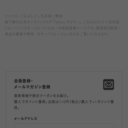
ソックス
くるぶし上
五本指
無地
靴下屋の公式オンラインストア「Tabio( タビオ )」、こちらはコットン五本指
ショートソックス ( 021131849 ) の商品詳細ページです。最短翌日配送！
商品の概要や素材、 カラーバリエーションなどをご覧いただけます。
会員登録・
メールマガジン登録
最新情報や限定クーポンをお届け。
購入でポイント獲得。会員は110円（税込）購入で+1ポイント獲
得。
メールアドレス