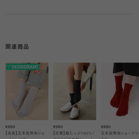
関連商品
¥990
¥990
¥880
【消臭】五本指無地ショ
【定番】綿たっぷり80%！
五本指無地ショートソ