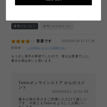
ファッション
カジュアル、キレイめ
靴の種類
スニーカー、バレエシューズ
3
3
人中、
人の方が参考になったと言っています。
参考になった！
参考にならなかった
普通です
2025/04/19 17:27:28
投稿者：
（
この商品レビューを削除する
）
もう少し薄手が希望でしたので、厚さは普通でした。
履き心地は良いと思います。
Tabioオンラインストア からのコメ
ント
2025/04/21 11:01:56
履き心地の良さをご評価いただけて嬉しい
です。今後ともTabioをよろしくお願いい
たします。