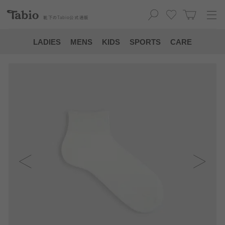
靴下の
Tabio
公式通販
LADIES
MENS
KIDS
SPORTS
CARE