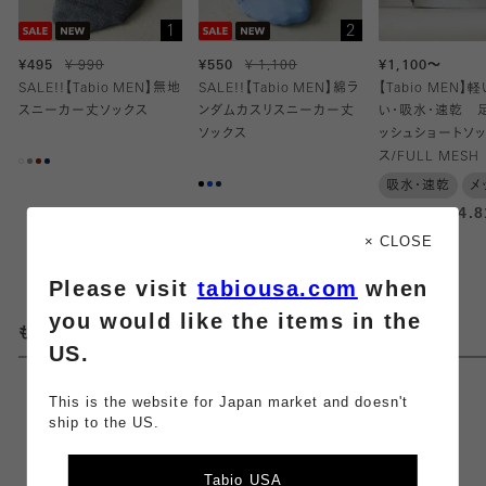
1
2
¥495
¥ 990
¥550
¥ 1,100
¥1,100～
SALE!!【Tabio MEN】無地
SALE!!【Tabio MEN】綿ラ
【Tabio MEN】
スニーカー丈ソックス
ンダムカスリスニーカー丈
い・吸水・速乾 
ソックス
ッシュショートソ
ス/FULL MESH
吸水・速乾
メ
4.
× CLOSE
Please visit
tabiousa.com
when
you would like the items in the
もっとみる
US.
This is the website for Japan market and doesn't
0.0
（
0件
）
ship to the US.
0件
Tabio USA