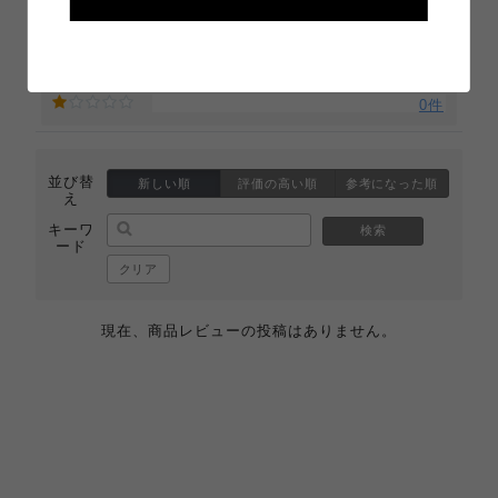
0件
0件
0件
0件
並び替
新しい順
評価の高い順
参考になった順
え
キーワ
検索
ード
クリア
現在、商品レビューの投稿はありません。