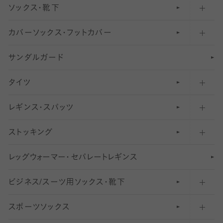
ソックス・靴下
カバーソックス・フットカバー
五本指ソックス・靴下
サンダルガード
足袋ソックス・靴下
フットカバー・カバーソックス（深め）
タイツ
無地・プレーンソックス・靴下
フットカバー・カバーソックス（ふつう）
レギンス・スパッツ
柄ソックス・靴下
フットカバー・カバーソックス（浅め）
30
デニール以下のタイツ（薄手タイツ）
ストッキング
スニーカー（くるぶし）用ソックス
31
柄レギンス
〜40デニールタイツ
レ
ッ
アンクル・ショートソックス（くるぶし上）
41
無地レギンス
伝線しにくいストッキング
グ
ウ
〜60デニールタイツ
ォ
ー
マ
ー
・
セ
パレー
ト
レ
ギン
ス
ビジネス/スーツ用
クルーソックス（ふくらはぎ下）
61
レギンスパンツ（レギパン）
ショートストッキング
〜80デニールタイツ
ソックス・靴下
スポーツソックス
ハイソックス
81
マタニティレギンス
結婚式用ストッキング
匠シリーズ
〜110デニールタイツ