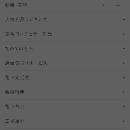
健康・美容
オーバーニー・ニーハイソックス
111
5
美脚ストッキング
フレッシャーズ向けソックス・靴下
ランニングソックス・靴下
分丈
〜210デニールタイツ
レギンス
人気商品ランキング
211
6
オールスルーストッキング
冠婚葬祭向けソックス・靴下
ゴルフソックス・靴下
インナーソックス
分丈レギンス
デニールタイツ以上（防寒・厚手タイツ）
定番ロングセラー商品
7
スーツカジュアルソックス・靴下
サッカー・フットサル用ソックス
加圧・着圧ソックス
分丈
レギンス
初めての方へ
8
ロングホーズ
ヨガソックス・靴下
冷えとり靴下
分丈
レギンス
店頭受取りサービス
10
スポーツ用レッグウォーマー
着圧・加圧タイツ
分丈
レギンス
靴下定期便
12
SS
むくみ対策
分丈レギンス
サイズ（21～23cm）
会員特典
13
S
足の疲れ対策
サイズ（22～25cm）
分丈レギンス
靴下辞典
M
足の臭い対策
サイズ（25～27cm）
工場紹介
L
冷え対策
サイズ（27～29cm）