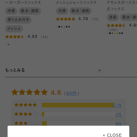
ーカーガードソックス
メッシュショートソックス
アキレスガードス
丈ソックス
冷感
吸水・速乾
冷感
吸水・速乾
消臭
吸水・速
4.76
（25）
滑り止め付き
4.6
メッシュ
（153）
4.63
（24）
もっとみる
4.8
（
64件
）
57件
2件
4件
1件
× CLOSE