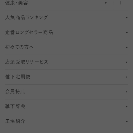
健康・美容
オーバーニー・ニーハイソックス
111
5
美脚ストッキング
フレッシャーズ向けソックス・靴下
ランニングソックス・靴下
分丈
〜210デニールタイツ
レギンス
人気商品ランキング
211
6
オールスルーストッキング
冠婚葬祭向けソックス・靴下
ゴルフソックス・靴下
インナーソックス
分丈レギンス
デニールタイツ以上（防寒・厚手タイツ）
定番ロングセラー商品
7
スーツカジュアルソックス・靴下
サッカー・フットサル用ソックス
加圧・着圧ソックス
分丈
レギンス
初めての方へ
8
ロングホーズ
ヨガソックス・靴下
冷えとり靴下
分丈
レギンス
店頭受取りサービス
10
スポーツ用レッグウォーマー
着圧・加圧タイツ
分丈
レギンス
靴下定期便
12
SS
むくみ対策
分丈レギンス
サイズ（21～23cm）
会員特典
13
S
足の疲れ対策
サイズ（22～25cm）
分丈レギンス
靴下辞典
M
足の臭い対策
サイズ（25～27cm）
工場紹介
L
冷え対策
サイズ（27～29cm）