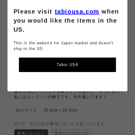
0件
Please visit
tabiousa.com
when
you would like the items in the
並び替
新しい順
評価の高い順
参考になった順
US.
え
キーワ
検索
This is the website for Japan market and doesn't
ード
ship to the US.
クリア
Tabio USA
いつも買ってます
2026/06/06 10:05:08
投稿者：TOWA
（
この商品レビューを削除する
）
履き心地がいいのと汗を吸ってくれるので、汗っかきの
私にはもってこいの靴下です。年中履いてます！
靴のサイズ
25.0cm～25.5cm
0
0
人中、
人の方が参考になったと言っています。
参考になった！
参考にならなかった