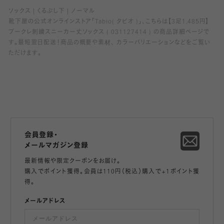
ソックス
くるぶし下
ノーマル
靴下屋の公式オンラインストア「Tabio( タビオ )」、こちらは【3足1,485円】
ブークレ刺繍スニーカー丈ソックス ( 031127414 ) の商品詳細ページで
す。最短翌日配送！商品の概要や素材、 カラーバリエーションなどをご覧い
ただけます。
会員登録・
メールマガジン登録
最新情報や限定クーポンをお届け。
購入でポイント獲得。会員は110円（税込）購入で+1ポイント獲
得。
メールアドレス