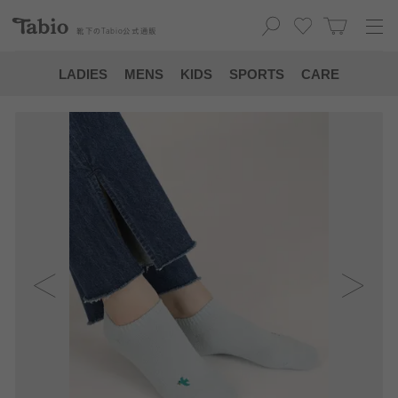
靴下の
Tabio
公式通販
LADIES
MENS
KIDS
SPORTS
CARE