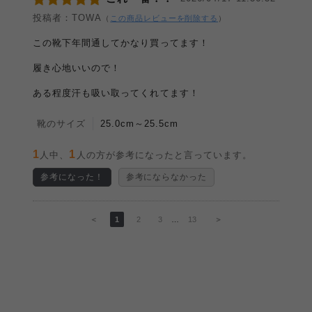
投稿者：TOWA
（
この商品レビューを削除する
）
この靴下年間通してかなり買ってます！
履き心地いいので！
ある程度汗も吸い取ってくれてます！
靴のサイズ
25.0cm～25.5cm
1
1
人中、
人の方が参考になったと言っています。
参考になった！
参考にならなかった
＜
1
2
3
…
13
＞