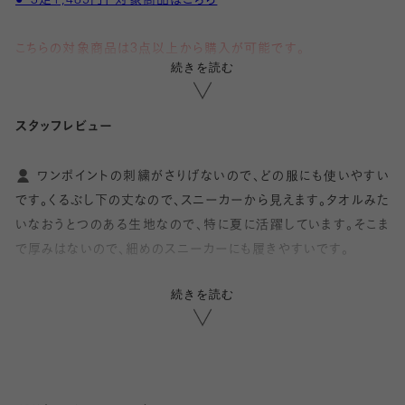
●「3足1,485円」 対象商品はこちら
こちらの対象商品は3点以上から購入が可能です。
続きを読む
1点、2点ではご購入いただけません。
3点ごとにお値引きが適応されます。
スタッフレビュー
購入手続き画面でお値引きがご確認いただけます。
ワンポイントの刺繍がさりげないので、どの服にも使いやすい
・タオルのような肌触りのブークレ糸を使用
です。くるぶし下の丈なので、スニーカーから見えます。タオルみた
・ワンポイントの刺繍入り
いなおうとつのある生地なので、特に夏に活躍しています。そこま
で厚みはないので、細めのスニーカーにも履きやすいです。
タオルのような肌触りが優しくて履き心地も抜群◎
ブークレ靴下は薄めのタオルのような生地感で、夏に履くと清
ブークレ素材の刺繍入りスニーカー丈ソックスです。
続きを読む
涼感があり好きです♪ワンポイントの刺繍は、中指から小指の間
可愛らしいワンポイントの刺繍が人気の商品です。
で、指の付け根あたりにあります。靴を履くと刺繍は隠れるので、さ
りげないかわいさをこそっと楽しんでいます。私は、18チャコール
◇メンズサイズはこちら
+アヒルにしました。丈は、くるぶしの高いところあたりの丈です。
メンズサイズ(25～27㎝)