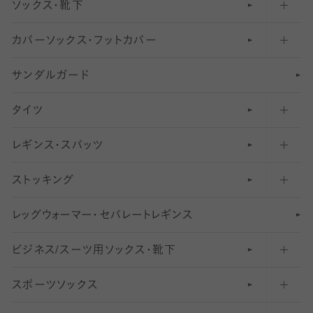
ソックス・靴下
カバーソックス・フットカバー
五本指ソックス・靴下
サンダルガード
足袋ソックス・靴下
フットカバー・カバーソックス（深め）
タイツ
無地・プレーンソックス・靴下
フットカバー・カバーソックス（ふつう）
レギンス・スパッツ
柄ソックス・靴下
フットカバー・カバーソックス（浅め）
30
デニール以下のタイツ（薄手タイツ）
ストッキング
スニーカー（くるぶし）用ソックス
31
柄レギンス
〜40デニールタイツ
レ
ッ
アンクル・ショートソックス（くるぶし上）
41
無地レギンス
伝線しにくいストッキング
グ
ウ
〜60デニールタイツ
ォ
ー
マ
ー
・
セ
パレー
ト
レ
ギン
ス
ビジネス/スーツ用
クルーソックス（ふくらはぎ下）
61
レギンスパンツ（レギパン）
ショートストッキング
〜80デニールタイツ
ソックス・靴下
スポーツソックス
ハイソックス
81
マタニティレギンス
結婚式用ストッキング
匠シリーズ
〜110デニールタイツ