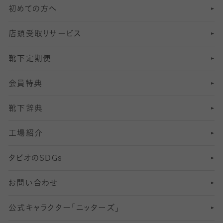
初めての方へ
8
ロングホーズ
ヨガソックス・靴下
冷えとり靴下
分丈
レギンス
店頭受取りサービス
10
スポーツ用レッグウォーマー
着圧・加圧タイツ
分丈
レギンス
靴下定期便
12
SS
むくみ対策
分丈レギンス
サイズ（21～23cm）
会員特典
13
S
足の疲れ対策
サイズ（22～25cm）
分丈レギンス
靴下辞典
M
足の臭い対策
サイズ（25～27cm）
工場紹介
L
冷え対策
サイズ（27～29cm）
タビオの
SDGs
靴ずれ対策
お問い合わせ
快適な睡眠対策
公式キャラクター「ニッターズ」