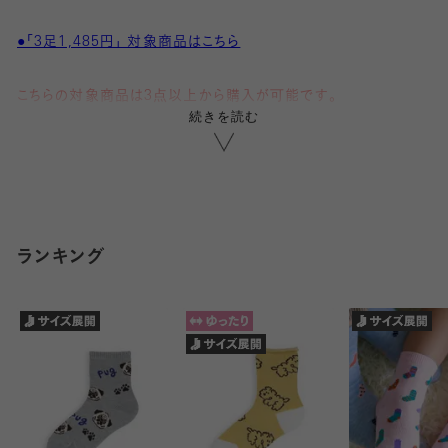
●「3足1,485円」 対象商品はこちら
こちらの対象商品は3点以上から購入が可能です。
続きを読む
1点、2点ではご購入いただけません。
3点ごとにお値引きが適応されます。
購入手続き画面でお値引きがご確認いただけます。
ランキング
・動物たちの目が♥に!
・プレゼントにもおすすめ
動物の目が「♥」になったキュートなスニーカー丈ソックスです!
※こちらは19-21cmサイズです
◇他サイズはこちら