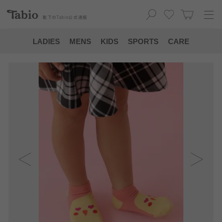
靴下の
Tabio
公式通販
LADIES
MENS
KIDS
SPORTS
CARE