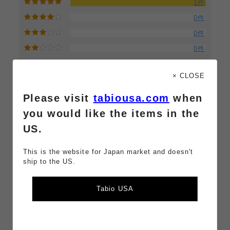
1件
0件
0件
0件
0件
× CLOSE
Please visit
tabiousa.com
when
並び替
新しい順
評価の高い順
参考になった順
え
you would like the items in the
キーワ
検索
US.
ード
クリア
This is the website for Japan market and doesn't
ship to the US.
限定柄も可愛い
2024/12/01 23:47:01
Tabio USA
投稿者：ご利用者様
（
この商品レビューを削除する
）
動物いろいろシリーズは子供が好きでよく買っていま
す。イベント限定の新しい柄を見つけて私の目もハート
になりました。