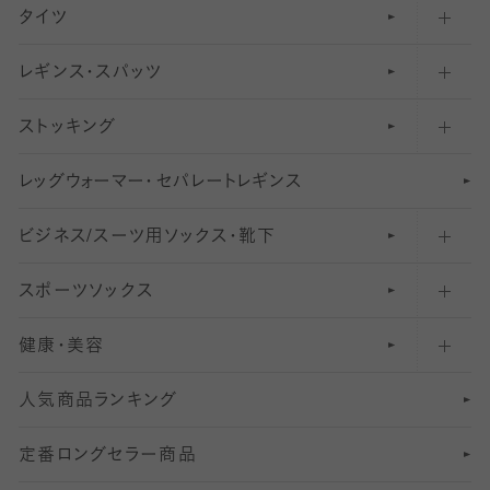
タイツ
無地・プレーンソックス・靴下
フットカバー・カバーソックス（ふつう）
レギンス・スパッツ
柄ソックス・靴下
フットカバー・カバーソックス（浅め）
30
デニール以下のタイツ（薄手タイツ）
ストッキング
スニーカー（くるぶし）用ソックス
31
柄レギンス
〜40デニールタイツ
レ
ッ
アンクル・ショートソックス（くるぶし上）
41
無地レギンス
伝線しにくいストッキング
グ
ウ
〜60デニールタイツ
ォ
ー
マ
ー
・
セ
パレー
ト
レ
ギン
ス
ビジネス/スーツ用
クルーソックス（ふくらはぎ下）
61
レギンスパンツ（レギパン）
ショートストッキング
〜80デニールタイツ
ソックス・靴下
スポーツソックス
ハイソックス
81
マタニティレギンス
結婚式用ストッキング
匠シリーズ
〜110デニールタイツ
健康・美容
オーバーニー・ニーハイソックス
111
5
美脚ストッキング
フレッシャーズ向けソックス・靴下
ランニングソックス・靴下
分丈
〜210デニールタイツ
レギンス
人気商品ランキング
211
6
オールスルーストッキング
冠婚葬祭向けソックス・靴下
ゴルフソックス・靴下
インナーソックス
分丈レギンス
デニールタイツ以上（防寒・厚手タイツ）
定番ロングセラー商品
7
スーツカジュアルソックス・靴下
サッカー・フットサル用ソックス
加圧・着圧ソックス
分丈
レギンス