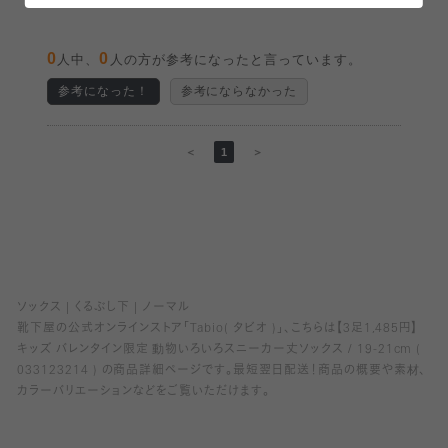
0
0
人中、
人の方が参考になったと言っています。
参考になった！
参考にならなかった
＜
1
＞
ソックス
くるぶし下
ノーマル
靴下屋の公式オンラインストア「Tabio( タビオ )」、こちらは【3足1,485円】
キッズ バレンタイン限定 動物いろいろスニーカー丈ソックス / 19-21cm (
033123214 ) の商品詳細ページです。最短翌日配送！商品の概要や素材、
カラーバリエーションなどをご覧いただけます。