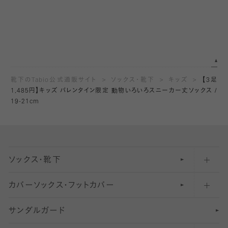
靴下のTabio公式通販サイト
ソックス・靴下
キッズ
【3足
1,485円】キッズ バレンタイン限定 動物いろいろスニーカー丈ソックス /
19-21cm
ソックス・靴下
カバーソックス・フットカバー
五本指ソックス・靴下
サンダルガード
足袋ソックス・靴下
フットカバー・カバーソックス（深め）