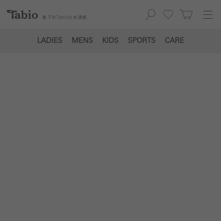
靴下の
Tabio
公式通販
LADIES
MENS
KIDS
SPORTS
CARE