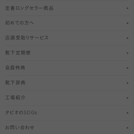
定番ロングセラー商品
7
スーツカジュアルソックス・靴下
サッカー・フットサル用ソックス
加圧・着圧ソックス
分丈
レギンス
初めての方へ
8
ロングホーズ
ヨガソックス・靴下
冷えとり靴下
分丈
レギンス
店頭受取りサービス
10
スポーツ用レッグウォーマー
着圧・加圧タイツ
分丈
レギンス
靴下定期便
12
SS
むくみ対策
分丈レギンス
サイズ（21～23cm）
会員特典
13
S
足の疲れ対策
サイズ（22～25cm）
分丈レギンス
靴下辞典
M
足の臭い対策
サイズ（25～27cm）
工場紹介
L
冷え対策
サイズ（27～29cm）
タビオの
SDGs
靴ずれ対策
お問い合わせ
快適な睡眠対策