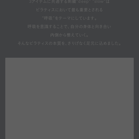
3アイテムに共通する刺繍"deep" "slow"は
ピラティスにおいて最も重要とされる
“呼吸”をテーマにしています。
呼吸を意識することで、自分の身体と向き合い
内側から整えていく。
そんなピラティスの本質を、さりげなく足元に込めました。