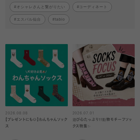
オシャレさんと繋がりたい
コーディネート
エスパル仙台
tabio
2026.08.08
2026.07.01
【プレゼントにも🐶】わんちゃんソック
遊び心たっぷり!!動物モチーフソッ
ス
クス特集✨️