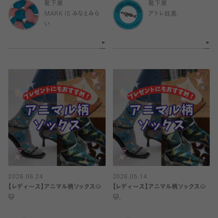
靴下屋
靴下屋
MARK IS みなとみら
アトレ目黒
い
2026.06.24
2026.05.14
【レディース】アニマル柄ソックス🐶
【レディース】アニマル柄ソックス🐶
🐱
🐱．