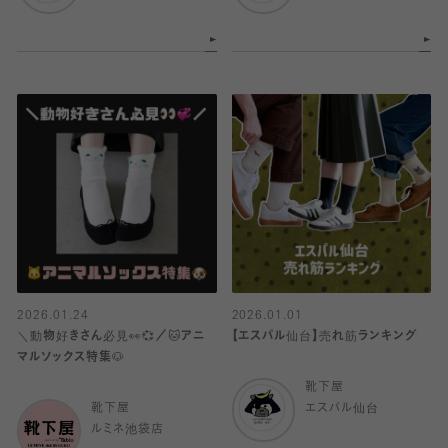
2026.01.24
2026.01.01
＼動物好きさん必見👀💞／🐱アニ
【エスパル仙台】売れ筋ランキング
マルソックス特集🐶
靴下屋
靴下屋
エスパル仙台
ルミネ池袋店