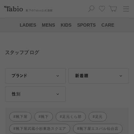
靴下の
Tabio
公式通販
LADIES
MENS
KIDS
SPORTS
CARE
スタッフブログ
ブランド
新着順
性別
靴下屋
靴下
足元くら部
足元
靴下屋武蔵小杉東急スクエア
靴下屋エスパル仙台店