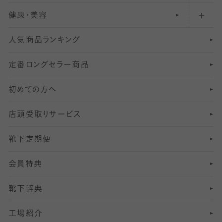
健康・美容
オーバーニー・ニーハイソックス
111
5
美脚ストッキング
フレッシャーズ向けソックス・靴下
ランニングソックス・靴下
分丈
〜210デニールタイツ
レギンス
人気商品ランキング
211
6
オールスルーストッキング
冠婚葬祭向けソックス・靴下
ゴルフソックス・靴下
インナーソックス
分丈レギンス
デニールタイツ以上（防寒・厚手タイツ）
定番ロングセラー商品
7
スーツカジュアルソックス・靴下
サッカー・フットサル用ソックス
加圧・着圧ソックス
分丈
レギンス
初めての方へ
8
ロングホーズ
ヨガソックス・靴下
冷えとり靴下
分丈
レギンス
店頭受取りサービス
10
スポーツ用レッグウォーマー
着圧・加圧タイツ
分丈
レギンス
靴下定期便
12
SS
むくみ対策
分丈レギンス
サイズ（21～23cm）
会員特典
13
S
足の疲れ対策
サイズ（22～25cm）
分丈レギンス
靴下辞典
M
足の臭い対策
サイズ（25～27cm）
工場紹介
L
冷え対策
サイズ（27～29cm）