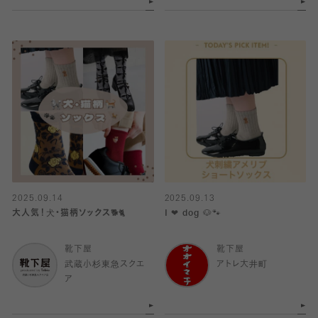
2025.09.14
2025.09.13
大人気！犬・猫柄ソックス🐕🐈
I ❤︎ dog 🐶🐾
靴下屋
靴下屋
武蔵小杉東急スクエ
アトレ大井町
ア