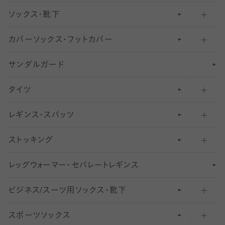
ソックス・靴下
カバーソックス・フットカバー
五本指ソックス・靴下
サンダルガード
足袋ソックス・靴下
フットカバー・カバーソックス（深め）
タイツ
無地・プレーンソックス・靴下
フットカバー・カバーソックス（ふつう）
レギンス・スパッツ
柄ソックス・靴下
フットカバー・カバーソックス（浅め）
30
デニール以下のタイツ（薄手タイツ）
ストッキング
スニーカー（くるぶし）用ソックス
31
柄レギンス
〜40デニールタイツ
レ
ッ
アンクル・ショートソックス（くるぶし上）
41
無地レギンス
伝線しにくいストッキング
グ
ウ
〜60デニールタイツ
ォ
ー
マ
ー
・
セ
パレー
ト
レ
ギン
ス
ビジネス/スーツ用
クルーソックス（ふくらはぎ下）
61
レギンスパンツ（レギパン）
ショートストッキング
〜80デニールタイツ
ソックス・靴下
スポーツソックス
ハイソックス
81
マタニティレギンス
結婚式用ストッキング
匠シリーズ
〜110デニールタイツ