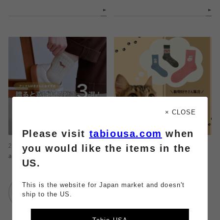
× CLOSE
Please visit
tabiousa.com
when
you would like the items in the
2025.11.13
2025.10.27
animal3選！
遊び心をプラス！人気のアニマル柄
US.
ソックス★
靴下屋
This is the website for Japan market and doesn't
エスパル仙台
靴下屋
ship to the US.
アトレ目黒