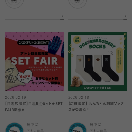
2026.02.19
2026.02.18
【目黒店限定】目黒5点セット★SET
【店舗限定】 わんちゃん刺繍ソック
FAIR開催❣️
スが登場🐶‼️
靴下屋
靴下屋
アトレ目黒
アトレ目黒