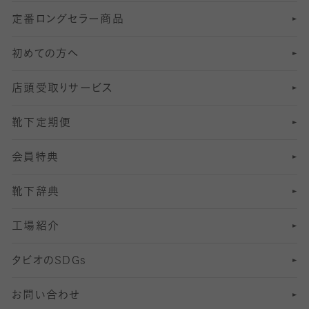
定番ロングセラー商品
7
スーツカジュアルソックス・靴下
サッカー・フットサル用ソックス
加圧・着圧ソックス
分丈
レギンス
初めての方へ
8
ロングホーズ
ヨガソックス・靴下
冷えとり靴下
分丈
レギンス
店頭受取りサービス
10
スポーツ用レッグウォーマー
着圧・加圧タイツ
分丈
レギンス
靴下定期便
12
SS
むくみ対策
分丈レギンス
サイズ（21～23cm）
会員特典
13
S
足の疲れ対策
サイズ（22～25cm）
分丈レギンス
靴下辞典
M
足の臭い対策
サイズ（25～27cm）
工場紹介
L
冷え対策
サイズ（27～29cm）
タビオの
SDGs
靴ずれ対策
お問い合わせ
快適な睡眠対策