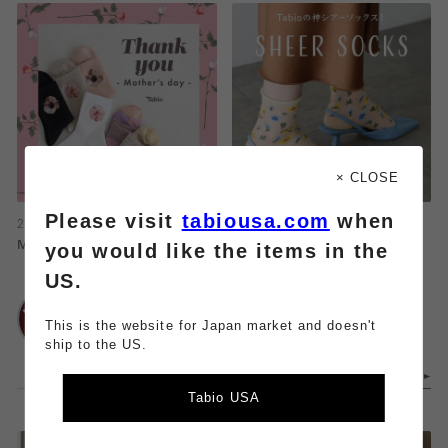
× CLOSE
Please visit
tabiousa.com
when
2025.05.03
2025.04.14
you would like the items in the
Mother’s Day!!!
サンダルにはシアーソックス！！
US.
Tabio
Tabio
大丸神戸店
大丸神戸店
This is the website for Japan market and doesn't
ship to the US.
Tabio USA