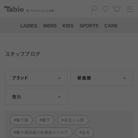
靴下の
Tabio
公式通販
LADIES
MENS
KIDS
SPORTS
CARE
スタッフブログ
ブランド
新着順
性別
靴下屋
靴下
足元くら部
靴下屋武蔵小杉東急スクエア
足元