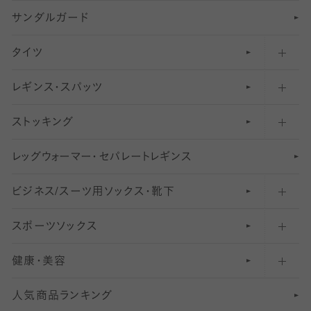
サンダルガード
足袋ソックス・靴下
フットカバー・カバーソックス（深め）
タイツ
無地・プレーンソックス・靴下
フットカバー・カバーソックス（ふつう）
レギンス・スパッツ
柄ソックス・靴下
フットカバー・カバーソックス（浅め）
30
デニール以下のタイツ（薄手タイツ）
ストッキング
スニーカー（くるぶし）用ソックス
31
柄レギンス
〜40デニールタイツ
レ
ッ
アンクル・ショートソックス（くるぶし上）
41
無地レギンス
伝線しにくいストッキング
グ
ウ
〜60デニールタイツ
ォ
ー
マ
ー
・
セ
パレー
ト
レ
ギン
ス
ビジネス/スーツ用
クルーソックス（ふくらはぎ下）
61
レギンスパンツ（レギパン）
ショートストッキング
〜80デニールタイツ
ソックス・靴下
スポーツソックス
ハイソックス
81
マタニティレギンス
結婚式用ストッキング
匠シリーズ
〜110デニールタイツ
健康・美容
オーバーニー・ニーハイソックス
111
5
美脚ストッキング
フレッシャーズ向けソックス・靴下
ランニングソックス・靴下
分丈
〜210デニールタイツ
レギンス
人気商品ランキング
211
6
オールスルーストッキング
冠婚葬祭向けソックス・靴下
ゴルフソックス・靴下
インナーソックス
分丈レギンス
デニールタイツ以上（防寒・厚手タイツ）