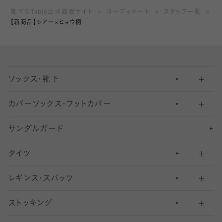
靴下のTabio公式通販サイト
コーディネート
スタッフ一覧
【新商品】シアー×ヒョウ柄
ソックス・靴下
カバーソックス・フットカバー
五本指ソックス・靴下
サンダルガード
足袋ソックス・靴下
フットカバー・カバーソックス（深め）
タイツ
無地・プレーンソックス・靴下
フットカバー・カバーソックス（ふつう）
レギンス・スパッツ
柄ソックス・靴下
フットカバー・カバーソックス（浅め）
30
デニール以下のタイツ（薄手タイツ）
ストッキング
スニーカー（くるぶし）用ソックス
31
柄レギンス
〜40デニールタイツ