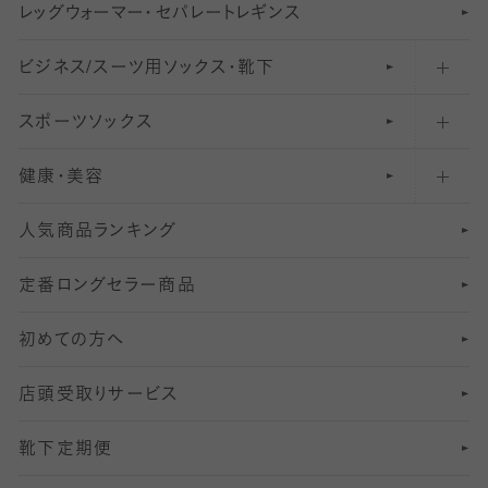
レ
ッ
アンクル・ショートソックス（くるぶし上）
41
無地レギンス
伝線しにくいストッキング
グ
ウ
〜60デニールタイツ
ォ
ー
マ
ー
・
セ
パレー
ト
レ
ギン
ス
ビジネス/スーツ用
クルーソックス（ふくらはぎ下）
61
レギンスパンツ（レギパン）
ショートストッキング
〜80デニールタイツ
ソックス・靴下
スポーツソックス
ハイソックス
81
マタニティレギンス
結婚式用ストッキング
匠シリーズ
〜110デニールタイツ
健康・美容
オーバーニー・ニーハイソックス
111
5
美脚ストッキング
フレッシャーズ向けソックス・靴下
ランニングソックス・靴下
分丈
〜210デニールタイツ
レギンス
人気商品ランキング
211
6
オールスルーストッキング
冠婚葬祭向けソックス・靴下
ゴルフソックス・靴下
インナーソックス
分丈レギンス
デニールタイツ以上（防寒・厚手タイツ）
定番ロングセラー商品
7
スーツカジュアルソックス・靴下
サッカー・フットサル用ソックス
加圧・着圧ソックス
分丈
レギンス
初めての方へ
8
ロングホーズ
ヨガソックス・靴下
冷えとり靴下
分丈
レギンス
店頭受取りサービス
10
スポーツ用レッグウォーマー
着圧・加圧タイツ
分丈
レギンス
靴下定期便
12
SS
むくみ対策
分丈レギンス
サイズ（21～23cm）