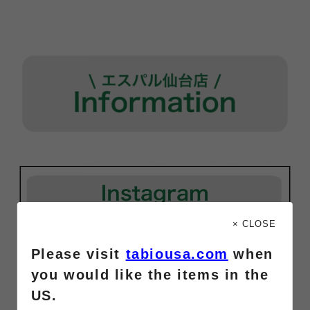
× CLOSE
Please visit
tabiousa.com
when
you would like the items in the
US.