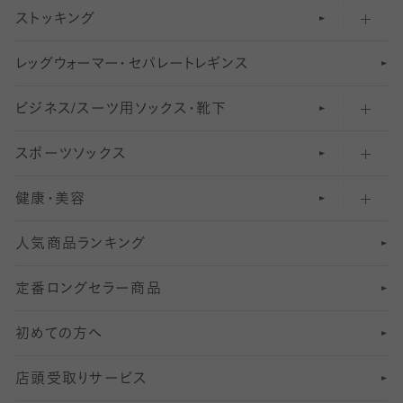
ストッキング
スニーカー（くるぶし）用ソックス
31
柄レギンス
〜40デニールタイツ
レ
ッ
アンクル・ショートソックス（くるぶし上）
41
無地レギンス
伝線しにくいストッキング
グ
ウ
〜60デニールタイツ
ォ
ー
マ
ー
・
セ
パレー
ト
レ
ギン
ス
ビジネス/スーツ用
クルーソックス（ふくらはぎ下）
61
レギンスパンツ（レギパン）
ショートストッキング
〜80デニールタイツ
ソックス・靴下
スポーツソックス
ハイソックス
81
マタニティレギンス
結婚式用ストッキング
匠シリーズ
〜110デニールタイツ
健康・美容
オーバーニー・ニーハイソックス
111
5
美脚ストッキング
フレッシャーズ向けソックス・靴下
ランニングソックス・靴下
分丈
〜210デニールタイツ
レギンス
人気商品ランキング
211
6
オールスルーストッキング
冠婚葬祭向けソックス・靴下
ゴルフソックス・靴下
インナーソックス
分丈レギンス
デニールタイツ以上（防寒・厚手タイツ）
定番ロングセラー商品
7
スーツカジュアルソックス・靴下
サッカー・フットサル用ソックス
加圧・着圧ソックス
分丈
レギンス
初めての方へ
8
ロングホーズ
ヨガソックス・靴下
冷えとり靴下
分丈
レギンス
店頭受取りサービス
10
スポーツ用レッグウォーマー
着圧・加圧タイツ
分丈
レギンス