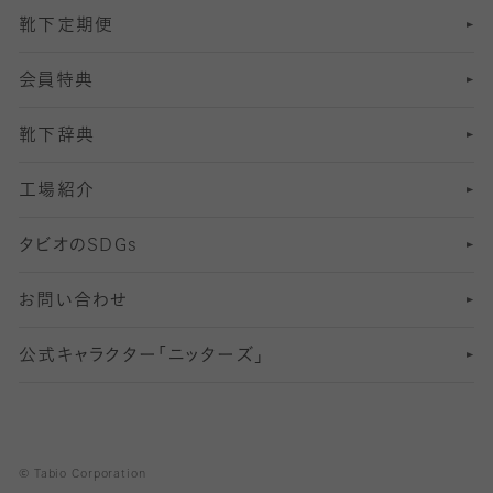
靴下定期便
12
SS
むくみ対策
分丈レギンス
サイズ（21～23cm）
会員特典
13
S
足の疲れ対策
サイズ（22～25cm）
分丈レギンス
靴下辞典
M
足の臭い対策
サイズ（25～27cm）
工場紹介
L
冷え対策
サイズ（27～29cm）
タビオの
SDGs
靴ずれ対策
お問い合わせ
快適な睡眠対策
公式キャラクター「ニッターズ」
© Tabio Corporation