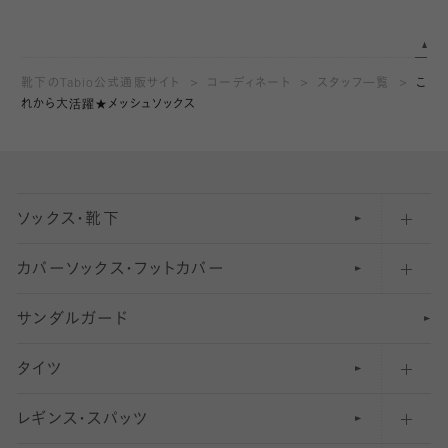
靴下のTabio公式通販サイト
コーディネート
スタッフ一覧
こ
れから大活躍★メッシュソックス
ソックス・靴下
カバーソックス・フットカバー
五本指ソックス・靴下
サンダルガード
足袋ソックス・靴下
フットカバー・カバーソックス（深め）
タイツ
無地・プレーンソックス・靴下
フットカバー・カバーソックス（ふつう）
レギンス・スパッツ
柄ソックス・靴下
フットカバー・カバーソックス（浅め）
30
デニール以下のタイツ（薄手タイツ）