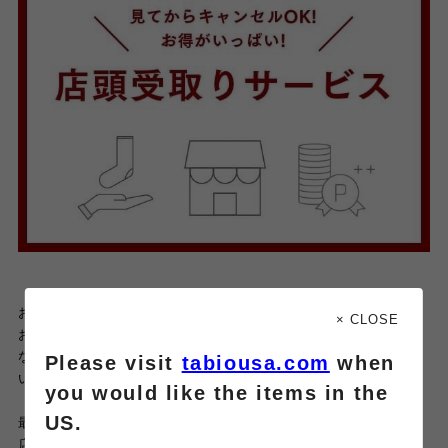
お店のSNSは毎日更新中。
× CLOSE
お得な情報やイベント、新商品
なども発信しているので、是非そちらもチェックしてみてくださ
Please visit
tabiousa.com
when
いね。
you would like the items in the
US.
最後までご覧頂きありがとうございました♡
店舗でもお待ちしております。