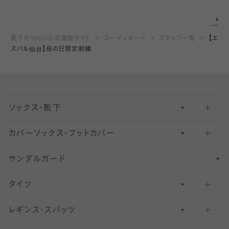
靴下のTabio公式通販サイト
コーディネート
スタッフ一覧
【エ
スパル仙台】母の日限定刺繍
ソックス・靴下
カバーソックス・フットカバー
五本指ソックス・靴下
サンダルガード
足袋ソックス・靴下
フットカバー・カバーソックス（深め）
タイツ
無地・プレーンソックス・靴下
フットカバー・カバーソックス（ふつう）
レギンス・スパッツ
柄ソックス・靴下
フットカバー・カバーソックス（浅め）
30
デニール以下のタイツ（薄手タイツ）