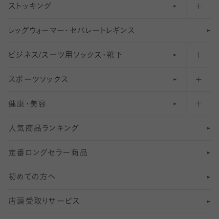
ストッキング
スニーカー（くるぶし）用ソックス
31
柄レギンス
〜40デニールタイツ
レ
ッ
アンクル・ショートソックス（くるぶし上）
41
無地レギンス
伝線しにくいストッキング
グ
ウ
〜60デニールタイツ
ォ
ー
マ
ー
・
セ
パレー
ト
レ
ギン
ス
ビジネス/スーツ用
クルーソックス（ふくらはぎ下）
61
レギンスパンツ（レギパン）
ショートストッキング
〜80デニールタイツ
ソックス・靴下
スポーツソックス
ハイソックス
81
マタニティレギンス
結婚式用ストッキング
匠シリーズ
〜110デニールタイツ
健康・美容
オーバーニー・ニーハイソックス
111
5
美脚ストッキング
フレッシャーズ向けソックス・靴下
ランニングソックス・靴下
分丈
〜210デニールタイツ
レギンス
人気商品ランキング
211
6
オールスルーストッキング
冠婚葬祭向けソックス・靴下
ゴルフソックス・靴下
インナーソックス
分丈レギンス
デニールタイツ以上（防寒・厚手タイツ）
定番ロングセラー商品
7
スーツカジュアルソックス・靴下
サッカー・フットサル用ソックス
加圧・着圧ソックス
分丈
レギンス
初めての方へ
8
ロングホーズ
ヨガソックス・靴下
冷えとり靴下
分丈
レギンス
店頭受取りサービス
10
スポーツ用レッグウォーマー
着圧・加圧タイツ
分丈
レギンス