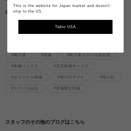
This is the website for Japan market and doesn't
ship to the US.
画像tapでオンラインストアからご購入頂けます。
（店舗受け取りで
送料無料
！）
Tabio USA
靴下屋
刺繍
靴下屋エスパル仙台店
刺繍ソックス
店頭刺繍サービス
オリジナル刺繍
母の日ギフト
母の日
エスパル仙台
店舗限定刺繍
スタッフのその他のブログはこちら