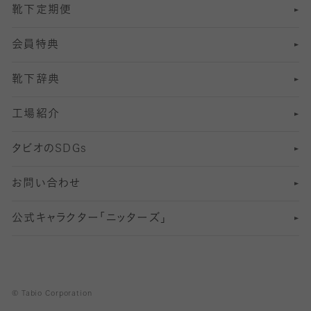
靴下定期便
12
SS
むくみ対策
分丈レギンス
サイズ（21～23cm）
会員特典
13
S
足の疲れ対策
サイズ（22～25cm）
分丈レギンス
靴下辞典
M
足の臭い対策
サイズ（25～27cm）
工場紹介
L
冷え対策
サイズ（27～29cm）
タビオの
SDGs
靴ずれ対策
お問い合わせ
快適な睡眠対策
公式キャラクター「ニッターズ」
© Tabio Corporation