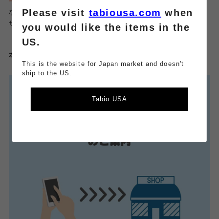
一足より送料無料
で、
Please visit
tabiousa.com
when
なんと
アプリポイントも
2
倍
◎
ぜひご利用くださいませ
♪
you would like the items in the
US.
本日もご覧いただきありがとうございました
🙇‍♀️
This is the website for Japan market and doesn't
ship to the US.
Tabio USA