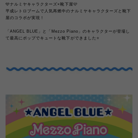
🩵
ナルミヤキャラクターズ
×
靴下屋
🩷
平成レトロブームで人気再燃中のナルミヤキャラクターズと靴下
屋のコラボが実現！
「
ANGEL BLUE
」と「
Mezzo Piano
」のキャラクターが登場し
て最高にポップでキュートな靴下ができました
⭐️