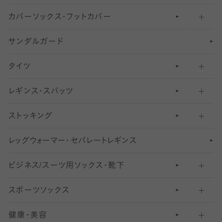
カバーソックス・フットカバー
五本指ソックス・靴下
サンダルガード
足袋ソックス・靴下
フットカバー・カバーソックス（深め）
タイツ
無地・プレーンソックス・靴下
フットカバー・カバーソックス（ふつう）
レギンス・スパッツ
柄ソックス・靴下
フットカバー・カバーソックス（浅め）
30
デニール以下のタイツ（薄手タイツ）
ストッキング
スニーカー（くるぶし）用ソックス
31
柄レギンス
〜40デニールタイツ
レ
ッ
アンクル・ショートソックス（くるぶし上）
41
無地レギンス
伝線しにくいストッキング
グ
ウ
〜60デニールタイツ
ォ
ー
マ
ー
・
セ
パレー
ト
レ
ギン
ス
ビジネス/スーツ用
クルーソックス（ふくらはぎ下）
61
レギンスパンツ（レギパン）
ショートストッキング
〜80デニールタイツ
ソックス・靴下
スポーツソックス
ハイソックス
81
マタニティレギンス
結婚式用ストッキング
匠シリーズ
〜110デニールタイツ
健康・美容
オーバーニー・ニーハイソックス
111
5
美脚ストッキング
フレッシャーズ向けソックス・靴下
ランニングソックス・靴下
分丈
〜210デニールタイツ
レギンス