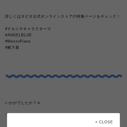
詳しくはタビオ公式オンラインストアの特集ページをチェック！
#
ナルミヤキャラクターズ
#ANGELBLUE
#MezzoPiano
#
靴下屋
いかがでしたか？
☺️
▽
より
店舗受取
の方法もご覧いただけます！
× CLOSE