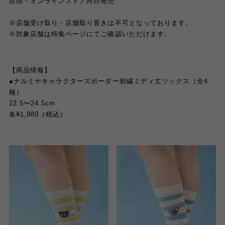
店頭・オンラインストア同日発売
※
店舗受け取り・店舗取り置きは不可となっております。
※
対象店舗は特集ページにてご確認いただけます。
【商品情報】
●
ナルミヤキャラクターズボーダー刺繍ミディ丈ソックス（全
4
種）
22.5
〜
24.5cm
各
¥1,980
（税込）