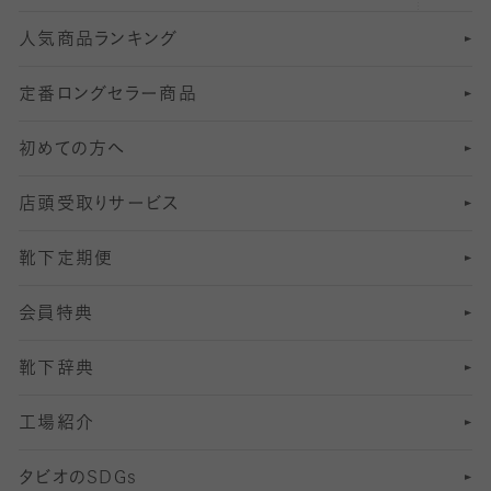
人気商品ランキング
211
6
オールスルーストッキング
冠婚葬祭向けソックス・靴下
ゴルフソックス・靴下
インナーソックス
分丈レギンス
デニールタイツ以上（防寒・厚手タイツ）
定番ロングセラー商品
7
スーツカジュアルソックス・靴下
サッカー・フットサル用ソックス
加圧・着圧ソックス
分丈
レギンス
初めての方へ
8
ロングホーズ
ヨガソックス・靴下
冷えとり靴下
分丈
レギンス
店頭受取りサービス
10
スポーツ用レッグウォーマー
着圧・加圧タイツ
分丈
レギンス
靴下定期便
12
SS
むくみ対策
分丈レギンス
サイズ（21～23cm）
会員特典
13
S
足の疲れ対策
サイズ（22～25cm）
分丈レギンス
靴下辞典
M
足の臭い対策
サイズ（25～27cm）
工場紹介
L
冷え対策
サイズ（27～29cm）
タビオの
SDGs
靴ずれ対策