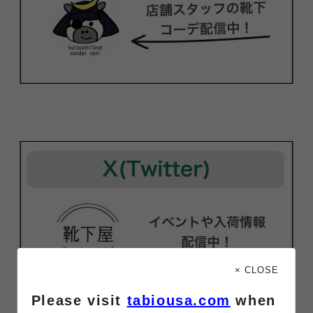
× CLOSE
Please visit
tabiousa.com
when