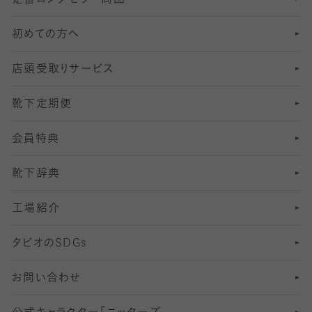
定番ロングセラー商品
7
スーツカジュアルソックス・靴下
サッカー・フットサル用ソックス
加圧・着圧ソックス
分丈
レギンス
初めての方へ
8
ロングホーズ
ヨガソックス・靴下
冷えとり靴下
分丈
レギンス
店頭受取りサービス
10
スポーツ用レッグウォーマー
着圧・加圧タイツ
分丈
レギンス
靴下定期便
12
SS
むくみ対策
分丈レギンス
サイズ（21～23cm）
会員特典
13
S
足の疲れ対策
サイズ（22～25cm）
分丈レギンス
靴下辞典
M
足の臭い対策
サイズ（25～27cm）
工場紹介
L
冷え対策
サイズ（27～29cm）
タビオの
SDGs
靴ずれ対策
お問い合わせ
快適な睡眠対策