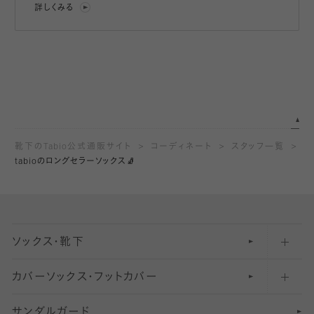
詳しくみる
靴下のTabio公式通販サイト
コーディネート
スタッフ一覧
tabioのロングセラーソックス🧦
ソックス・靴下
カバーソックス・フットカバー
五本指ソックス・靴下
サンダルガード
足袋ソックス・靴下
フットカバー・カバーソックス（深め）