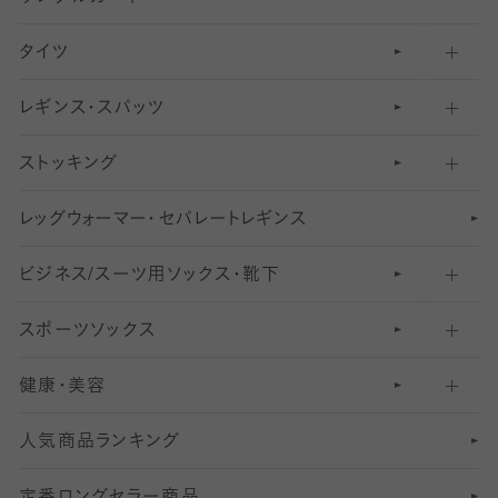
タイツ
無地・プレーンソックス・靴下
フットカバー・カバーソックス（ふつう）
レギンス・スパッツ
柄ソックス・靴下
フットカバー・カバーソックス（浅め）
30
デニール以下のタイツ（薄手タイツ）
ストッキング
スニーカー（くるぶし）用ソックス
31
柄レギンス
〜40デニールタイツ
レ
ッ
アンクル・ショートソックス（くるぶし上）
41
無地レギンス
伝線しにくいストッキング
グ
ウ
〜60デニールタイツ
ォ
ー
マ
ー
・
セ
パレー
ト
レ
ギン
ス
ビジネス/スーツ用
クルーソックス（ふくらはぎ下）
61
レギンスパンツ（レギパン）
ショートストッキング
〜80デニールタイツ
ソックス・靴下
スポーツソックス
ハイソックス
81
マタニティレギンス
結婚式用ストッキング
匠シリーズ
〜110デニールタイツ
健康・美容
オーバーニー・ニーハイソックス
111
5
美脚ストッキング
フレッシャーズ向けソックス・靴下
ランニングソックス・靴下
分丈
〜210デニールタイツ
レギンス
人気商品ランキング
211
6
オールスルーストッキング
冠婚葬祭向けソックス・靴下
ゴルフソックス・靴下
インナーソックス
分丈レギンス
デニールタイツ以上（防寒・厚手タイツ）