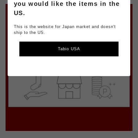
you would like the items in the
US.
This is the website for Japan market and doesn't
ship to the US.
Tabio USA