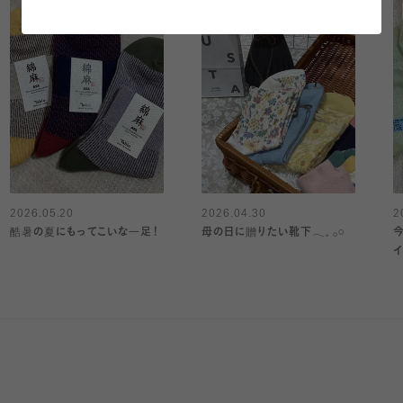
2026.05.20
2026.04.30
2
酷暑の夏にもってこいな一足！
母の日に贈りたい靴下𓂃𓈒 𓂂𓏸