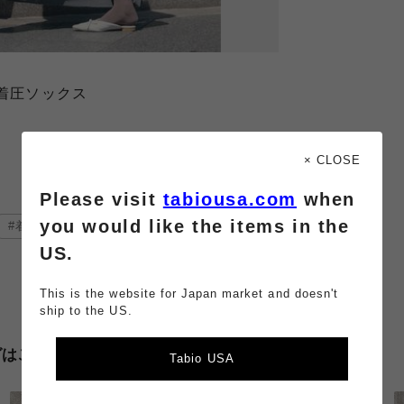
綿着圧ソックス
× CLOSE
Please visit
tabiousa.com
when
you would like the items in the
着圧ソックス
快適
US.
This is the website for Japan market and doesn't
ship to the US.
グはこちら
Tabio USA