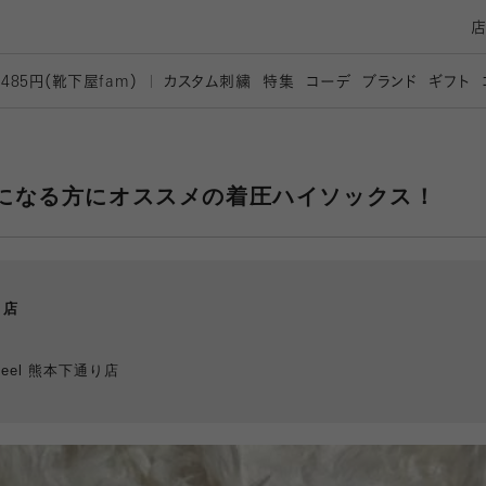
カスタム刺繍
特集
コーデ
ブランド
ギフト
,485円（靴下屋
fam）
になる方にオススメの着圧ハイソックス！
り店
d Feel 熊本下通り店