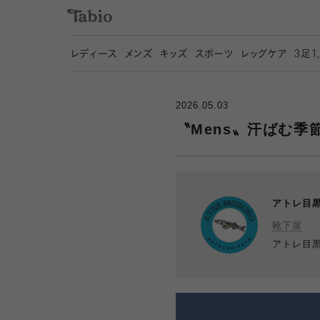
レディース
メンズ
キッズ
スポーツ
レッグケア
3
足1
2026.05.03
〝Mens〟汗ばむ季
アトレ目
靴下屋
アトレ目