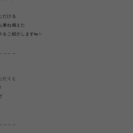
ただける
も兼ね備えた
をご紹介します👟✨️
＿＿＿＿
ただくと
！
で
＿＿＿＿