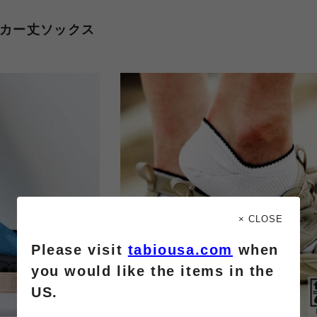
ーカー丈ソックス
× CLOSE
Please visit
tabiousa.com
when
you would like the items in the
US.