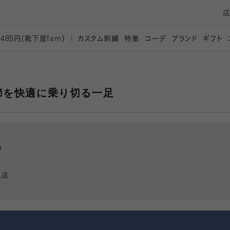
カスタム刺繍
特集
コーデ
ブランド
ギフト
,485円（靴下屋
fam）
節を快適に乗り切る一足
黒
黒店