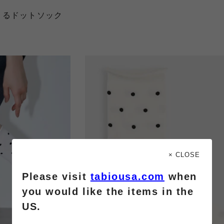
くるドットソック
× CLOSE
Please visit
tabiousa.com
when
you would like the items in the
US.