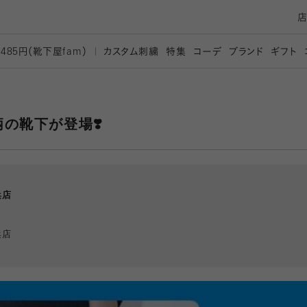
カスタム刺繍
特集
コーデ
ブランド
ギフト
,485円（靴下屋
fam）
柄の靴下が登場❣️
浜店
浜店