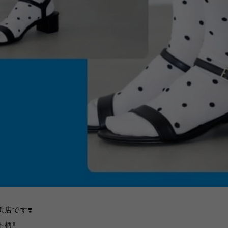
店です❣️
柄‼️