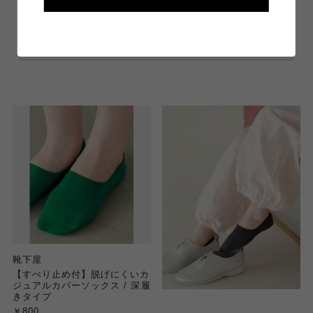
靴下屋
【すべり止め付】脱げにくいカ
ジュアルカバーソックス / 深履
きタイプ
￥800