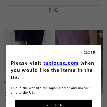
× CLOSE
Please visit
tabiousa.com
when
you would like the items in the
US.
靴下屋
【人気No.1】脱げないを追求
This is the website for Japan market and doesn't
したグッドヒールカバーソック
ship to the US.
ス / 極浅タイプ
￥800
Tabio USA