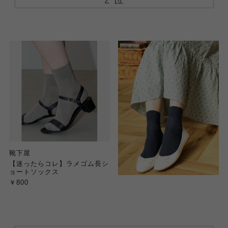
靴下屋
【迷ったらコレ】ラメゴム長シ
ョートソックス
￥800