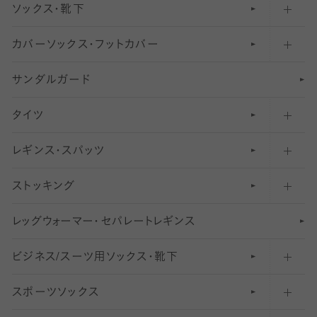
ソックス・靴下
カバーソックス・フットカバー
五本指ソックス・靴下
サンダルガード
足袋ソックス・靴下
フットカバー・カバーソックス（深め）
タイツ
無地・プレーンソックス・靴下
フットカバー・カバーソックス（ふつう）
レギンス・スパッツ
柄ソックス・靴下
フットカバー・カバーソックス（浅め）
30
デニール以下のタイツ（薄手タイツ）
ストッキング
スニーカー（くるぶし）用ソックス
31
柄レギンス
〜40デニールタイツ
レ
ッ
アンクル・ショートソックス（くるぶし上）
41
無地レギンス
伝線しにくいストッキング
グ
ウ
〜60デニールタイツ
ォ
ー
マ
ー
・
セ
パレー
ト
レ
ギン
ス
ビジネス/スーツ用
クルーソックス（ふくらはぎ下）
61
レギンスパンツ（レギパン）
ショートストッキング
〜80デニールタイツ
ソックス・靴下
スポーツソックス
ハイソックス
81
マタニティレギンス
結婚式用ストッキング
匠シリーズ
〜110デニールタイツ