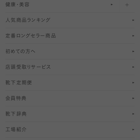
健康・美容
オーバーニー・ニーハイソックス
111
5
美脚ストッキング
フレッシャーズ向けソックス・靴下
ランニングソックス・靴下
分丈
〜210デニールタイツ
レギンス
人気商品ランキング
211
6
オールスルーストッキング
冠婚葬祭向けソックス・靴下
ゴルフソックス・靴下
インナーソックス
分丈レギンス
デニールタイツ以上（防寒・厚手タイツ）
定番ロングセラー商品
7
スーツカジュアルソックス・靴下
サッカー・フットサル用ソックス
加圧・着圧ソックス
分丈
レギンス
初めての方へ
8
ロングホーズ
ヨガソックス・靴下
冷えとり靴下
分丈
レギンス
店頭受取りサービス
10
スポーツ用レッグウォーマー
着圧・加圧タイツ
分丈
レギンス
靴下定期便
12
SS
むくみ対策
分丈レギンス
サイズ（21～23cm）
会員特典
13
S
足の疲れ対策
サイズ（22～25cm）
分丈レギンス
靴下辞典
M
足の臭い対策
サイズ（25～27cm）
工場紹介
L
冷え対策
サイズ（27～29cm）