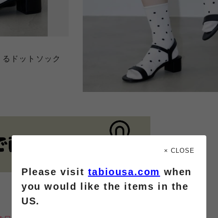
くるドットソック
× CLOSE
Please visit
tabiousa.com
when
you would like the items in the
US.