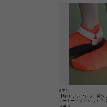
靴下屋
【脚傘 アシブレラ】撥水
ニーカー丈ソックス / 21-
￥900