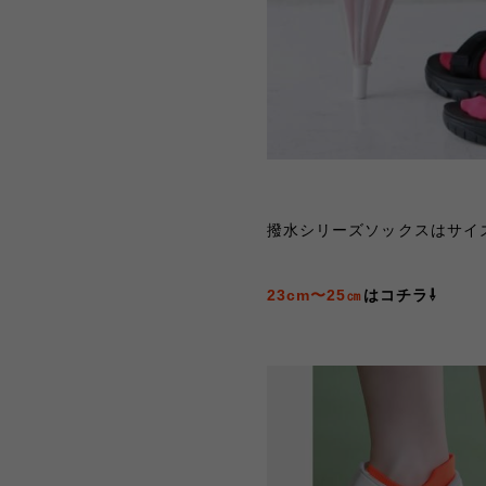
撥水シリーズソックスはサイ
23cm〜25㎝
はコチラ⇩