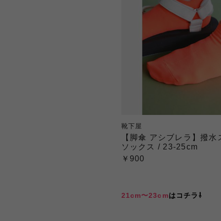
靴下屋
【脚傘 アシブレラ】撥水
ソックス / 23-25cm
￥900
21cm〜23cm
はコチラ⇩