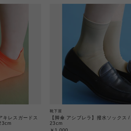
靴下屋
アキレスガードス
【脚傘 アシブレラ】撥水ソックス / 
23cm
23cm
￥1,000