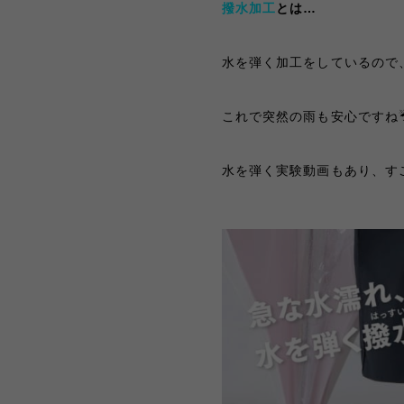
撥水加工
とは…
水を弾く加工をしているので
これで突然の雨
も
安心ですね☔
水を弾く実験動画もあり、す