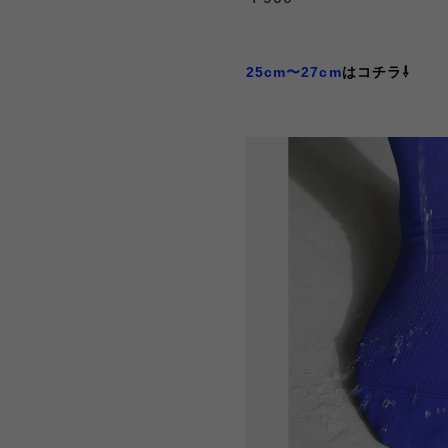
25cm〜27cm
はコチラ⇩