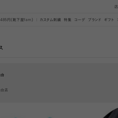
カスタム刺繍
特集
コーデ
ブランド
ギフト
,485円（靴下屋
fam）
ス
仙台
仙台店