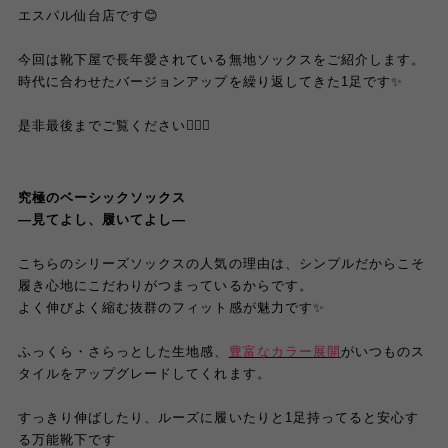
エスパル仙台店です😊
今回は靴下屋で長年愛されている無地ソックスをご紹介します。
時代に合わせたバージョンアップを繰り返してきた1足です✨
是非最後までご覧ください🙇🏻‍♀️
究極のベーシックソックス
—見てよし、履いてよし—
こちらのシリーズソックスの人気の理由は、シンプルだからこそ
履き心地にこだわりがつまっているからです。
よく伸びよく縮む抜群のフィット感が魅力です✨
ふっくら・さらっとした生地感、
豊富なカラー展開
がいつものス
タイルをアップグレードしてくれます。
すっきり伸ばしたり、ルーズに履いたりと1足持ってると安心す
る万能靴下です