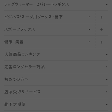
レ
ッ
アンクル・ショートソックス（くるぶし上）
41
無地レギンス
伝線しにくいストッキング
グ
ウ
〜60デニールタイツ
ォ
ー
マ
ー
・
セ
パレー
ト
レ
ギン
ス
ビジネス/スーツ用
クルーソックス（ふくらはぎ下）
61
レギンスパンツ（レギパン）
ショートストッキング
〜80デニールタイツ
ソックス・靴下
スポーツソックス
ハイソックス
81
マタニティレギンス
結婚式用ストッキング
匠シリーズ
〜110デニールタイツ
健康・美容
オーバーニー・ニーハイソックス
111
5
美脚ストッキング
フレッシャーズ向けソックス・靴下
ランニングソックス・靴下
分丈
〜210デニールタイツ
レギンス
人気商品ランキング
211
6
オールスルーストッキング
冠婚葬祭向けソックス・靴下
ゴルフソックス・靴下
インナーソックス
分丈レギンス
デニールタイツ以上（防寒・厚手タイツ）
定番ロングセラー商品
7
スーツカジュアルソックス・靴下
サッカー・フットサル用ソックス
加圧・着圧ソックス
分丈
レギンス
初めての方へ
8
ロングホーズ
ヨガソックス・靴下
冷えとり靴下
分丈
レギンス
店頭受取りサービス
10
スポーツ用レッグウォーマー
着圧・加圧タイツ
分丈
レギンス
靴下定期便
12
SS
むくみ対策
分丈レギンス
サイズ（21～23cm）