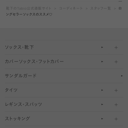
靴下のTabio公式通販サイト
コーディネート
スタッフ一覧
ロ
ングセラーソックスのススメ♡
ソックス・靴下
カバーソックス・フットカバー
五本指ソックス・靴下
サンダルガード
足袋ソックス・靴下
フットカバー・カバーソックス（深め）
タイツ
無地・プレーンソックス・靴下
フットカバー・カバーソックス（ふつう）
レギンス・スパッツ
柄ソックス・靴下
フットカバー・カバーソックス（浅め）
30
デニール以下のタイツ（薄手タイツ）
ストッキング
スニーカー（くるぶし）用ソックス
31
柄レギンス
〜40デニールタイツ