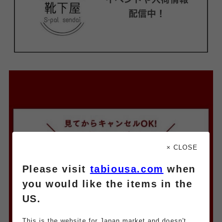
× CLOSE
Please visit
tabiousa.com
when
you would like the items in the
US.
This is the website for Japan market and doesn't