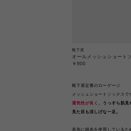
靴下屋
オールメッシュショート
￥900
靴下屋定番のローゲージ
メッシュショートソックスで
通気性が良く
、うっすら肌見
見た目も涼しげな一足。
表糸に綿糸を使用しているた