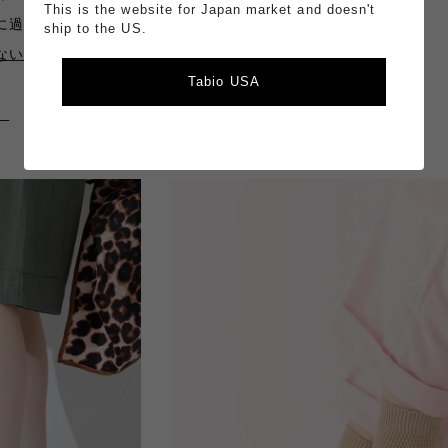
This is the website for Japan market and doesn't
に過ごせます。
ship to the US.
ないため
Tabio USA
。