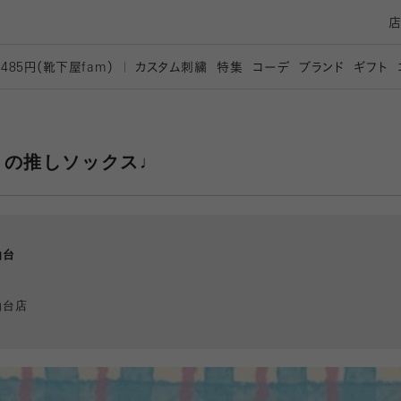
カスタム刺繍
特集
コーデ
ブランド
ギフト
,485円（靴下屋
fam）
月の推しソックス♩
仙台
仙台店