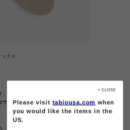
ソックス
× CLOSE
す。
Please visit
tabiousa.com
when
せで
you would like the items in the
US.
め