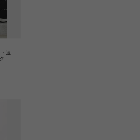
水・速
ク