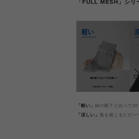
「FULL MESH」シリ
「軽い」
綿の靴下と比べて2
「涼しい」
風を感じるただ一