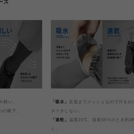
ーズ
0％軽い。
「吸水」
足底までメッシュなので汗をか
つの靴下。
タベタしない。
「速乾」
温度20℃、湿度65％のとき約3
く。