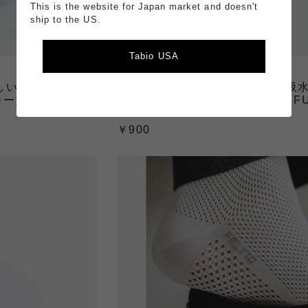
This is the website for Japan market and doesn't
ship to the US.
Tabio USA
Tabio MEN
涼しい・吸水・速乾
【Tabio MEN】軽い・涼しい・吸
丈/FULL
足裏までメッシュスニーカー丈 | FU
MESH
￥900