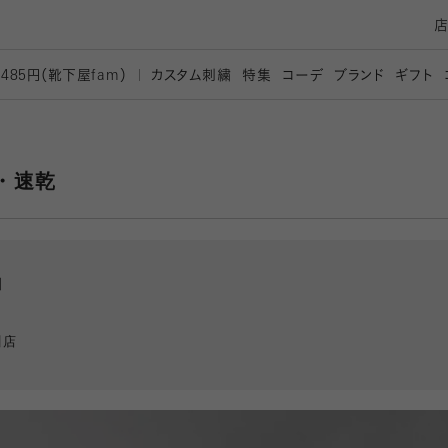
カスタム刺繍
特集
コーデ
ブランド
ギフト
,485円（靴下屋
fam）
・速乾
川
川店