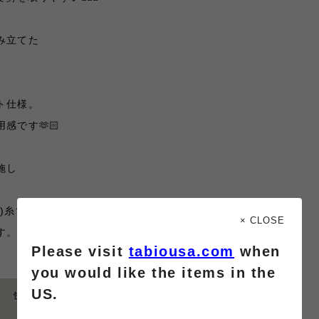
み立てた
。
ト仕様。
感です🫶🏻
施し
)糸で
× CLOSE
す。
Please visit
tabiousa.com
when
you would like the items in the
US.