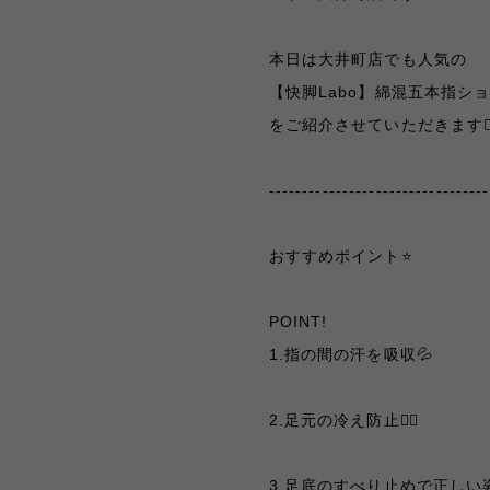
本日は大井町店でも人気の
【快脚Labo】綿混五本指シ
をご紹介させていただきます🏋🏻‍♀
---------------------------------
おすすめポイント⭐️
POINT!
1.指の間の汗を吸収💦
2.足元の冷え防止👌🏻
3.足底のすべり止めで正しい姿勢を