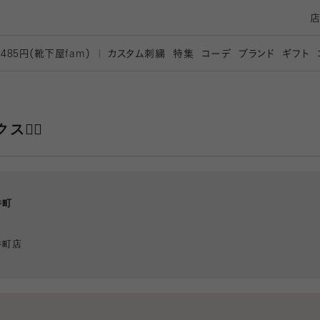
カスタム刺繍
特集
コーデ
ブランド
ギフト
,485円（靴下屋
fam）
️‍♀️
井町
井町店