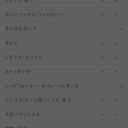
ソックス・靴下
カバーソックス・フットカバー
五本指ソックス・靴下
サンダルガード
足袋ソックス・靴下
フットカバー・カバーソックス（深め）
タイツ
無地・プレーンソックス・靴下
フットカバー・カバーソックス（ふつう）
レギンス・スパッツ
柄ソックス・靴下
フットカバー・カバーソックス（浅め）
30
デニール以下のタイツ（薄手タイツ）
ストッキング
スニーカー（くるぶし）用ソックス
31
柄レギンス
〜40デニールタイツ
レ
ッ
アンクル・ショートソックス（くるぶし上）
41
無地レギンス
伝線しにくいストッキング
グ
ウ
〜60デニールタイツ
ォ
ー
マ
ー
・
セ
パレー
ト
レ
ギン
ス
ビジネス/スーツ用
クルーソックス（ふくらはぎ下）
61
レギンスパンツ（レギパン）
ショートストッキング
〜80デニールタイツ
ソックス・靴下
スポーツソックス
ハイソックス
81
マタニティレギンス
結婚式用ストッキング
匠シリーズ
〜110デニールタイツ