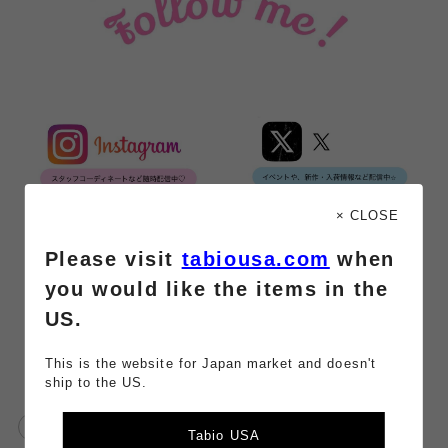
× CLOSE
Please visit
tabiousa.com
when
you would like the items in the
US.
This is the website for Japan market and doesn't
ship to the US.
靴下屋
ギフト
キャンペーン
Tabio USA