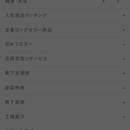
健康・美容
オーバーニー・ニーハイソックス
111
5
美脚ストッキング
フレッシャーズ向けソックス・靴下
ランニングソックス・靴下
分丈
〜210デニールタイツ
レギンス
人気商品ランキング
211
6
オールスルーストッキング
冠婚葬祭向けソックス・靴下
ゴルフソックス・靴下
インナーソックス
分丈レギンス
デニールタイツ以上（防寒・厚手タイツ）
定番ロングセラー商品
7
スーツカジュアルソックス・靴下
サッカー・フットサル用ソックス
加圧・着圧ソックス
分丈
レギンス
初めての方へ
8
ロングホーズ
ヨガソックス・靴下
冷えとり靴下
分丈
レギンス
店頭受取りサービス
10
スポーツ用レッグウォーマー
着圧・加圧タイツ
分丈
レギンス
靴下定期便
12
SS
むくみ対策
分丈レギンス
サイズ（21～23cm）
会員特典
13
S
足の疲れ対策
サイズ（22～25cm）
分丈レギンス
靴下辞典
M
足の臭い対策
サイズ（25～27cm）
工場紹介
L
冷え対策
サイズ（27～29cm）