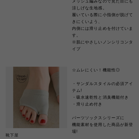
メッシュ編みなので見た目にも
涼しげな生地感。
履いている際に小指側が脱げて
きにくいよう、
内側には滑り止めを付けていま
す。
※肌にやさしいノンシリコンタ
イプ
☆ムレにくい！機能性◎
・サンダルスタイルの必須アイ
テム!
・吸水速乾性と消臭機能付き
・滑り止め付き
パーツソックスシリーズに
機能素材を使用した商品が新登
場!
靴下屋