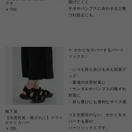
脱げにくく
クス
サボやパンプスに合わせると靴
￥700
づれ防止にも。
☆ かかとをカバーするパーツ
ソックス！
・いつも持ち歩ける冷え対策グ
ッズ
・夏場の冷房対策に
・サンダルやパンプスの靴ずれ
対策に
・持ち運びにも便利なサイズ感
靴下屋
つま先部分のない、かかとをカ
【冷房対策・靴ずれに】ドライ
バーする形の
かかとカバー
パーツソックスです。
￥700