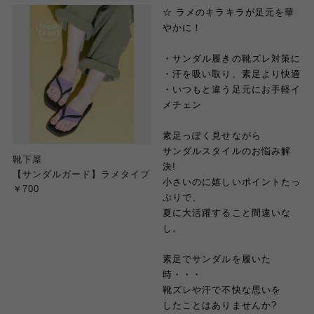
☆ ラメのキラキラが足元を華
やかに！
・サンダル履きの靴ズレ対策に
・汗を吸い取り、素足より快適
・いつもと違う足元にお手軽イ
メチェン
素足っぽく見せながら
サンダルスタイルのお悩み解
靴下屋
決!
【サンダルガード】ラメタイプ
小さいのに嬉しいポイントたっ
￥700
ぷりで、
夏に大活躍すること間違いな
し。
素足でサンダルを履いた
時・・・
靴ズレや汗で不快な思いを
したことはありませんか?