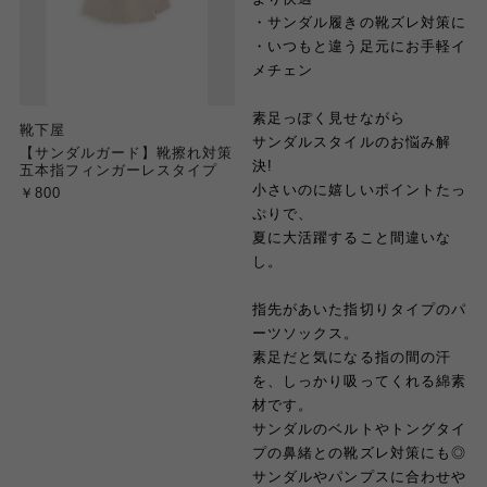
・サンダル履きの靴ズレ対策に
・いつもと違う足元にお手軽イ
メチェン
素足っぽく見せながら
靴下屋
サンダルスタイルのお悩み解
【サンダルガード】靴擦れ対策
決!
五本指フィンガーレスタイプ
小さいのに嬉しいポイントたっ
￥800
ぷりで、
夏に大活躍すること間違いな
し。
指先があいた指切りタイプのパ
ーツソックス。
素足だと気になる指の間の汗
を、しっかり吸ってくれる綿素
材です。
サンダルのベルトやトングタイ
プの鼻緒との靴ズレ対策にも◎
サンダルやパンプスに合わせや