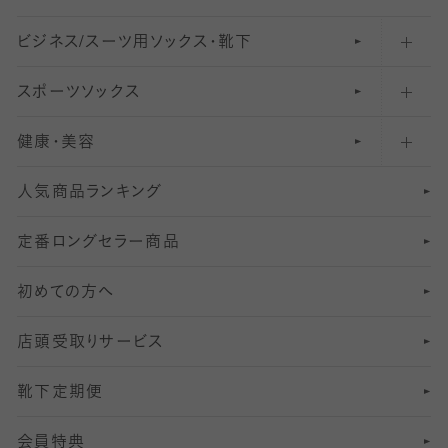
ビジネス/スーツ用
クルーソックス（ふくらはぎ下）
61
レギンスパンツ（レギパン）
ショートストッキング
〜80デニールタイツ
ソックス・靴下
スポーツソックス
ハイソックス
81
マタニティレギンス
結婚式用ストッキング
匠シリーズ
〜110デニールタイツ
健康・美容
オーバーニー・ニーハイソックス
111
5
美脚ストッキング
フレッシャーズ向けソックス・靴下
ランニングソックス・靴下
分丈
〜210デニールタイツ
レギンス
人気商品ランキング
211
6
オールスルーストッキング
冠婚葬祭向けソックス・靴下
ゴルフソックス・靴下
インナーソックス
分丈レギンス
デニールタイツ以上（防寒・厚手タイツ）
定番ロングセラー商品
7
スーツカジュアルソックス・靴下
サッカー・フットサル用ソックス
加圧・着圧ソックス
分丈
レギンス
初めての方へ
8
ロングホーズ
ヨガソックス・靴下
冷えとり靴下
分丈
レギンス
店頭受取りサービス
10
スポーツ用レッグウォーマー
着圧・加圧タイツ
分丈
レギンス
靴下定期便
12
SS
むくみ対策
分丈レギンス
サイズ（21～23cm）
会員特典
13
S
足の疲れ対策
サイズ（22～25cm）
分丈レギンス