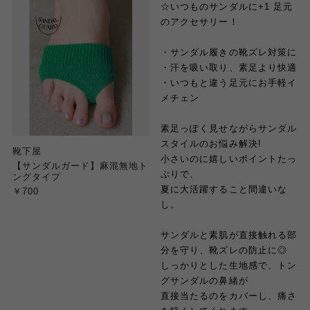
☆いつものサンダルに+1 足元
のアクセサリー！
・サンダル履きの靴ズレ対策に
・汗を吸い取り、素足より快適
・いつもと違う足元にお手軽イ
メチェン
素足っぽく見せながらサンダル
スタイルのお悩み解決!
靴下屋
小さいのに嬉しいポイントたっ
【サンダルガード】麻混無地ト
ぷりで、
ングタイプ
夏に大活躍すること間違いな
￥700
し。
サンダルと素肌が直接触れる部
分を守り、靴ズレの防止に◎
しっかりとした生地感で、トン
グサンダルの鼻緒が
直接当たるのをカバーし、痛さ