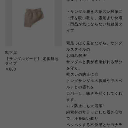
・サンダル履きの靴ズレ対策に
・汗を吸い取り、素足より快適
・凹凸が気にならない無縫製タ
イプ
素足っぽく見せながら、サンダ
ルスタイルの
靴下屋
お悩み解決!
【サンダルガード】 定番無地
サンダルと肌が直接触れる部分
タイプ
を守り、
￥800
靴ズレの防止に◎
トングサンダルの鼻緒や甲のベ
ルトとの擦れを
カバーし、痛さを軽くしてくれ
ます。
ムレ防止にも大活躍!
綿素材のサラッとした履き心地
で、汗を吸い取り
ペタペタする不快感とサヨナラ