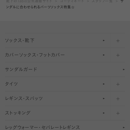
靴下のTabio公式通販サイト
コーディネート
スタッフ一覧
サ
ンダルに合わせられるパーツソックス特集☆
ソックス・靴下
カバーソックス・フットカバー
五本指ソックス・靴下
サンダルガード
足袋ソックス・靴下
フットカバー・カバーソックス（深め）
タイツ
無地・プレーンソックス・靴下
フットカバー・カバーソックス（ふつう）
レギンス・スパッツ
柄ソックス・靴下
フットカバー・カバーソックス（浅め）
30
デニール以下のタイツ（薄手タイツ）
ストッキング
スニーカー（くるぶし）用ソックス
31
柄レギンス
〜40デニールタイツ
レ
ッ
アンクル・ショートソックス（くるぶし上）
41
無地レギンス
伝線しにくいストッキング
グ
ウ
〜60デニールタイツ
ォ
ー
マ
ー
・
セ
パレー
ト
レ
ギン
ス