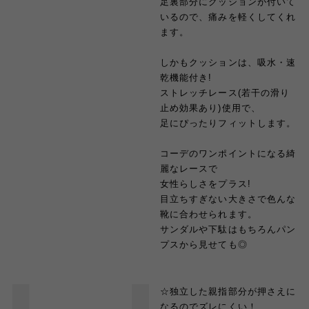
足裏部分にクッションが付いて
いるので、痛みを軽くしてくれ
ます。
しかもクッションは、吸水・速
乾機能付き!
ストレッチレース(若干の滑り
止め効果あり)使用で、
足にぴったりフィットします。
コーデのワンポイントになる綺
麗なレースで
女性らしさをプラス!
目立ちすぎない大きさで色んな
靴に合わせられます。
サンダルや下駄はもちろんパン
プスから見せても◎
☆独立した親指部分が押さえに
なるのでズレにくい！