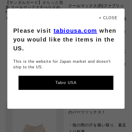
【サンダルガード】さらっと消
クールマックス(R)ファブリッ
臭 クールマックスすべり止め
付トングタイプ
クは
× CLOSE
￥800
吸水速乾性と消臭機能を兼ね備
えており、
Please visit
tabiousa.com
when
ムレやすい夏場のサンダルスタ
イルにおすすめ。
you would like the items in the
US.
脱げにくいよう、小指の内側に
滑り止め付き。
This is the website for Japan market and doesn't
※肌にやさしいノンシリコンタ
ship to the US.
イプ
Tabio USA
☆ 指先があいた指切りタイプ
のパーツソックス！
・指の間の汗を吸い取り、素足
より快適