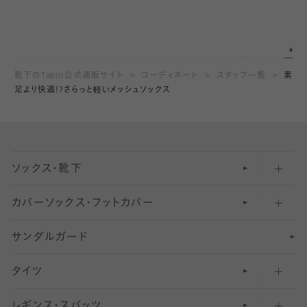
靴下のTabio公式通販サイト
コーディネート
スタッフ一覧
素
足より快適!?さらっと軽いメッシュソックス
ソックス・靴下
カバーソックス・フットカバー
五本指ソックス・靴下
サンダルガード
足袋ソックス・靴下
フットカバー・カバーソックス（深め）
タイツ
無地・プレーンソックス・靴下
フットカバー・カバーソックス（ふつう）
レギンス・スパッツ
柄ソックス・靴下
フットカバー・カバーソックス（浅め）
30
デニール以下のタイツ（薄手タイツ）