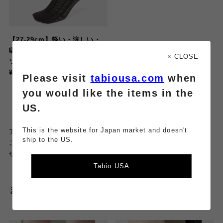
【27-29cm】軽い・涼しい・
吸水・速乾 足裏までメッシュ
× CLOSE
ソックス
¥1,650
Please visit
tabiousa.com
when
you would like the items in the
US.
This is the website for Japan market and doesn't
アトレ大井町店の店頭
にも
ship to the US.
ご用意しておりますので
、
ぜひ触って確かめてみてくださいね🙌🏻
Tabio USA
またまだあります🫧メッシュソックス