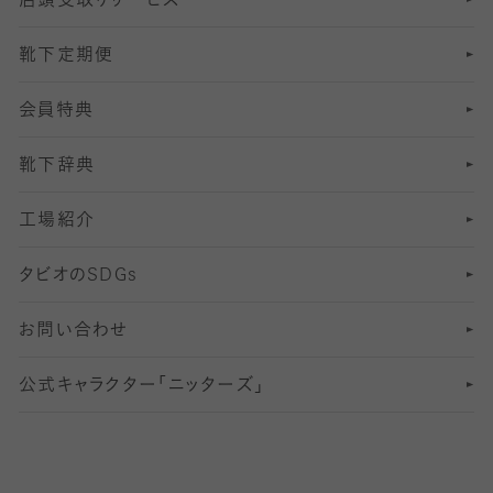
店頭受取りサービス
10
スポーツ用レッグウォーマー
着圧・加圧タイツ
分丈
レギンス
靴下定期便
12
SS
むくみ対策
分丈レギンス
サイズ（21～23cm）
会員特典
13
S
足の疲れ対策
サイズ（22～25cm）
分丈レギンス
靴下辞典
M
足の臭い対策
サイズ（25～27cm）
工場紹介
L
冷え対策
サイズ（27～29cm）
タビオの
SDGs
靴ずれ対策
お問い合わせ
快適な睡眠対策
公式キャラクター「ニッターズ」