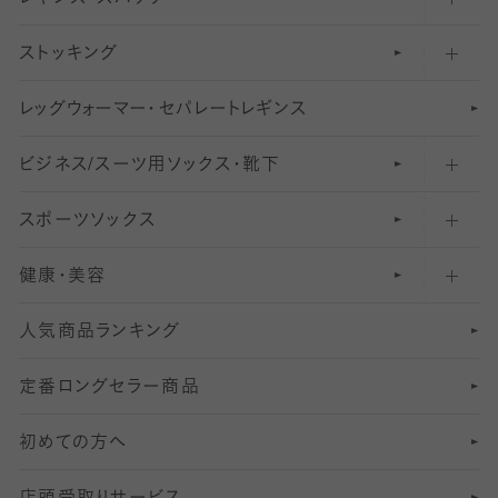
ストッキング
スニーカー（くるぶし）用ソックス
31
柄レギンス
〜40デニールタイツ
レ
ッ
アンクル・ショートソックス（くるぶし上）
41
無地レギンス
伝線しにくいストッキング
グ
ウ
〜60デニールタイツ
ォ
ー
マ
ー
・
セ
パレー
ト
レ
ギン
ス
ビジネス/スーツ用
クルーソックス（ふくらはぎ下）
61
レギンスパンツ（レギパン）
ショートストッキング
〜80デニールタイツ
ソックス・靴下
スポーツソックス
ハイソックス
81
マタニティレギンス
結婚式用ストッキング
匠シリーズ
〜110デニールタイツ
健康・美容
オーバーニー・ニーハイソックス
111
5
美脚ストッキング
フレッシャーズ向けソックス・靴下
ランニングソックス・靴下
分丈
〜210デニールタイツ
レギンス
人気商品ランキング
211
6
オールスルーストッキング
冠婚葬祭向けソックス・靴下
ゴルフソックス・靴下
インナーソックス
分丈レギンス
デニールタイツ以上（防寒・厚手タイツ）
定番ロングセラー商品
7
スーツカジュアルソックス・靴下
サッカー・フットサル用ソックス
加圧・着圧ソックス
分丈
レギンス
初めての方へ
8
ロングホーズ
ヨガソックス・靴下
冷えとり靴下
分丈
レギンス