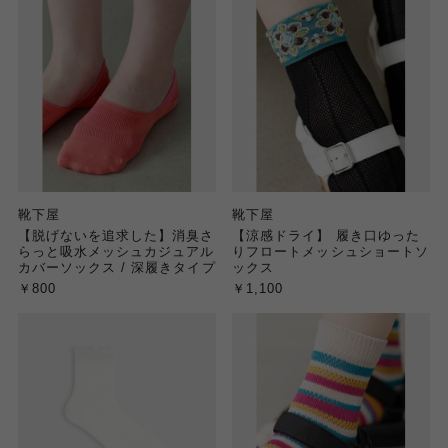
靴下屋
靴下屋
【脱げないを追求した】消臭さ
【涼感ドライ】 履き口ゆった
らっと吸水メッシュカジュアル
りフロートメッシュショートソ
カバーソックス / 深履きタイプ
ックス
￥800
￥1,100