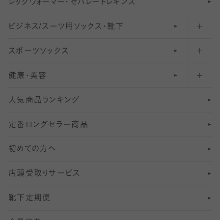
レ
ッ
アンクル・ショートソックス（くるぶし上）
41
無地レギンス
伝線しにくいストッキング
グ
ウ
〜60デニールタイツ
ォ
ー
マ
ー
・
セ
パレー
ト
レ
ギン
ス
ビジネス/スーツ用
クルーソックス（ふくらはぎ下）
61
レギンスパンツ（レギパン）
ショートストッキング
〜80デニールタイツ
ソックス・靴下
スポーツソックス
ハイソックス
81
マタニティレギンス
結婚式用ストッキング
匠シリーズ
〜110デニールタイツ
健康・美容
オーバーニー・ニーハイソックス
111
5
美脚ストッキング
フレッシャーズ向けソックス・靴下
ランニングソックス・靴下
分丈
〜210デニールタイツ
レギンス
人気商品ランキング
211
6
オールスルーストッキング
冠婚葬祭向けソックス・靴下
ゴルフソックス・靴下
インナーソックス
分丈レギンス
デニールタイツ以上（防寒・厚手タイツ）
定番ロングセラー商品
7
スーツカジュアルソックス・靴下
サッカー・フットサル用ソックス
加圧・着圧ソックス
分丈
レギンス
初めての方へ
8
ロングホーズ
ヨガソックス・靴下
冷えとり靴下
分丈
レギンス
店頭受取りサービス
10
スポーツ用レッグウォーマー
着圧・加圧タイツ
分丈
レギンス
靴下定期便
12
SS
むくみ対策
分丈レギンス
サイズ（21～23cm）