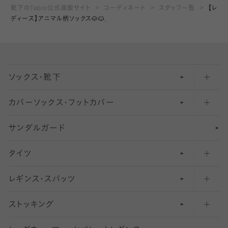
靴下のTabio公式通販サイト
コーディネート
スタッフ一覧
【レ
ディース】アニマル柄ソックス🐶🐱．
ソックス・靴下
カバーソックス・フットカバー
五本指ソックス・靴下
サンダルガード
足袋ソックス・靴下
フットカバー・カバーソックス（深め）
タイツ
無地・プレーンソックス・靴下
フットカバー・カバーソックス（ふつう）
レギンス・スパッツ
柄ソックス・靴下
フットカバー・カバーソックス（浅め）
30
デニール以下のタイツ（薄手タイツ）
ストッキング
スニーカー（くるぶし）用ソックス
31
柄レギンス
〜40デニールタイツ