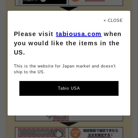
× CLOSE
Please visit
tabiousa.com
when
you would like the items in the
US.
This is the website for Japan market and doesn't
ship to the US.
Tabio USA