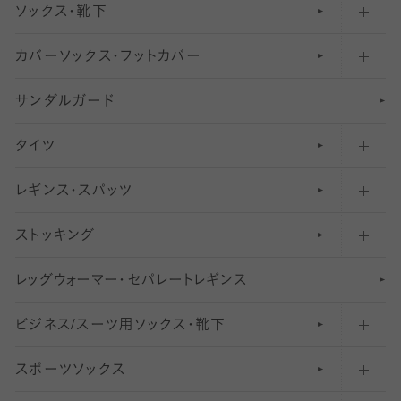
ソックス・靴下
カバーソックス・フットカバー
五本指ソックス・靴下
サンダルガード
足袋ソックス・靴下
フットカバー・カバーソックス（深め）
タイツ
無地・プレーンソックス・靴下
フットカバー・カバーソックス（ふつう）
レギンス・スパッツ
柄ソックス・靴下
フットカバー・カバーソックス（浅め）
30
デニール以下のタイツ（薄手タイツ）
ストッキング
スニーカー（くるぶし）用ソックス
31
柄レギンス
〜40デニールタイツ
レ
ッ
アンクル・ショートソックス（くるぶし上）
41
無地レギンス
伝線しにくいストッキング
グ
ウ
〜60デニールタイツ
ォ
ー
マ
ー
・
セ
パレー
ト
レ
ギン
ス
ビジネス/スーツ用
クルーソックス（ふくらはぎ下）
61
レギンスパンツ（レギパン）
ショートストッキング
〜80デニールタイツ
ソックス・靴下
スポーツソックス
ハイソックス
81
マタニティレギンス
結婚式用ストッキング
匠シリーズ
〜110デニールタイツ