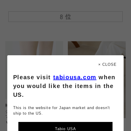
× CLOSE
Please visit
tabiousa.com
when
you would like the items in the
US.
靴下屋
This is the website for Japan market and doesn't
シアーラメバイカラーショート
ship to the US.
ソックス
￥900
Tabio USA