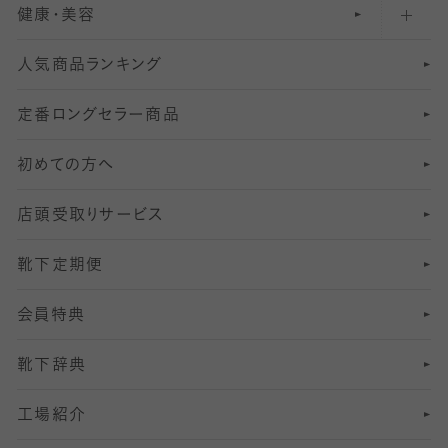
健康・美容
オーバーニー・ニーハイソックス
111
5
美脚ストッキング
フレッシャーズ向けソックス・靴下
ランニングソックス・靴下
分丈
〜210デニールタイツ
レギンス
人気商品ランキング
211
6
オールスルーストッキング
冠婚葬祭向けソックス・靴下
ゴルフソックス・靴下
インナーソックス
分丈レギンス
デニールタイツ以上（防寒・厚手タイツ）
定番ロングセラー商品
7
スーツカジュアルソックス・靴下
サッカー・フットサル用ソックス
加圧・着圧ソックス
分丈
レギンス
初めての方へ
8
ロングホーズ
ヨガソックス・靴下
冷えとり靴下
分丈
レギンス
店頭受取りサービス
10
スポーツ用レッグウォーマー
着圧・加圧タイツ
分丈
レギンス
靴下定期便
12
SS
むくみ対策
分丈レギンス
サイズ（21～23cm）
会員特典
13
S
足の疲れ対策
サイズ（22～25cm）
分丈レギンス
靴下辞典
M
足の臭い対策
サイズ（25～27cm）
工場紹介
L
冷え対策
サイズ（27～29cm）