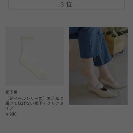
靴下屋
【足ベールシリーズ】素足風に
履けて脱げない靴下 / クリアタ
イプ
￥900