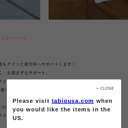
インナーハーフ
指をグイッと逆方向へサポートします！
く、土踏まずもサポート。
スとして履いて頂けます☆
× CLOSE
い取り、しっかりと踏み込んで歩けます。
Please visit
tabiousa.com
when
いけど、自分の好みのデザインがない、、、
you would like the items in the
クスなので、その上から好きな靴下を履いて頂けます♡
US.