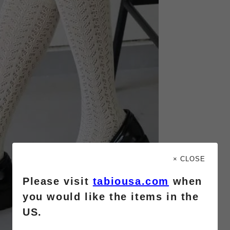
× CLOSE
Please visit
tabiousa.com
when
you would like the items in the
US.