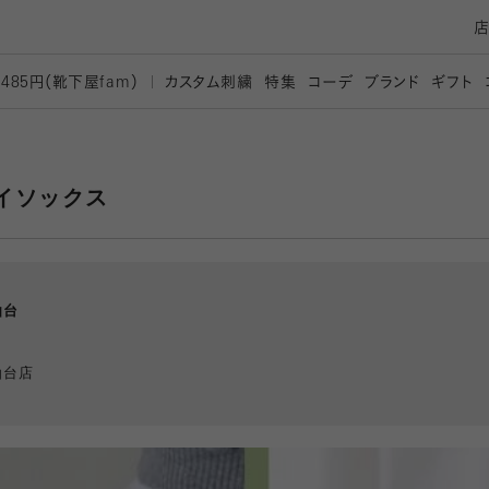
カスタム刺繍
特集
コーデ
ブランド
ギフト
,485円（靴下屋
fam）
イソックス
仙台
仙台店