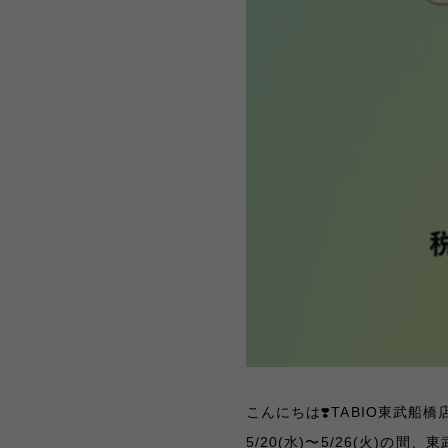
こんにちは❣️TABIO東武船橋
5/20(水)〜5/26(火)