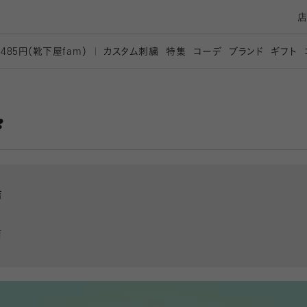
カスタム刺繍
特集
コーデ
ブランド
ギフト
,485円（靴下屋
fam）
️
店
店