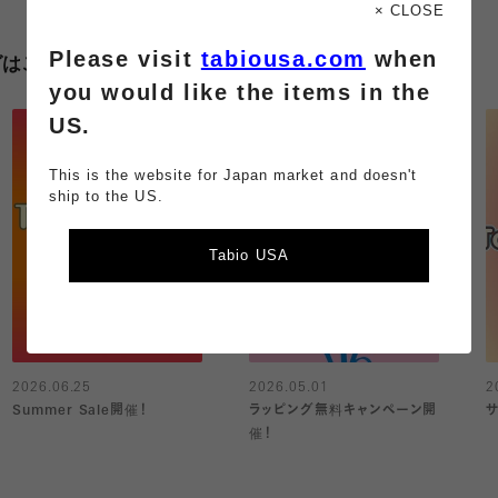
× CLOSE
Please visit
tabiousa.com
when
グはこちら
you would like the items in the
US.
This is the website for Japan market and doesn't
ship to the US.
Tabio USA
2026.06.25
2026.05.01
2
Summer Sale開催！
ラッピング無料キャンペーン開
催！