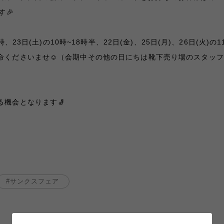
す🎉
時、23日(土)の10時~18時半、22日(金)、25日(月)、26日(火)の
命くださいませ☺️（会期中その他の日にちは靴下売り場のスタッ
る機会となります🧦
サンクスフェア