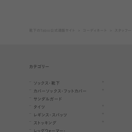
靴下のTabio公式通販サイト
コーディネート
スタッフ
カテゴリー
ソックス・靴下
カバーソックス・フットカバー
サンダルガード
タイツ
レギンス・スパッツ
ストッキング
レ
ッ
グ
ウ
ォ
ー
マ
ー
・