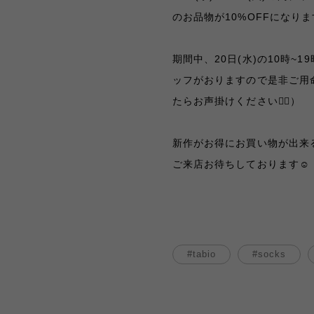
のお品物が10%OFFになりま
期間中、20日(水)の10時~19
ッフがおりますので是非ご用
たらお声掛けください🙇‍♀️）
新作がお得にお買い物が出来
ご来店お待ちしております☺︎
tabio
socks