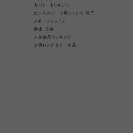
セ
パレー
ト
レ
ギン
ス
ビジネス/スーツ用
ソックス・靴下
スポーツソックス
健康・美容
人気商品ランキング
定番ロングセラー商品