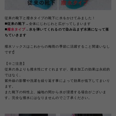
従来の靴下と撥水タイプの靴下に水をかけてみました！
◼️
従来の靴下
→
全体にじわじわと広がってしまいます
◼️
撥水タイプ
→
水を弾いてくれるので染み込まず水滴になって落
ちていきます
撥水ソックスはこれからの梅雨の季節に活躍すること間違いなし
です
☝️
【※ご注意】
従来の糸よりも撥水性にすぐれますが、撥水加工の効果は永続的
ではなく、
紫外線の影響や洗濯を繰り返す事によって効果が低下してまいり
ます。
また靴下の特性上、編地の間から水が浸透する場合がございま
す。完全な撥水にはなりませんのでご了承ください。