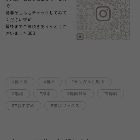
で
是非そちらもチェックしてみて
ください🦌🍃
最後までご覧頂きありがとうご
ざいました🙇🏻‍♀️
靴下屋
靴下
サンダルに靴下
無地
撥水
梅雨対策
#梅雨
#おすすめ
撥水ソックス