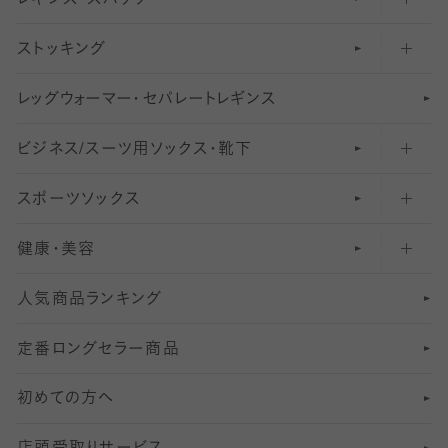
ストッキング
スニーカー（くるぶし）用ソックス
31
柄レギンス
〜40デニールタイツ
レ
ッ
アンクル・ショートソックス（くるぶし上）
41
無地レギンス
伝線しにくいストッキング
グ
ウ
〜60デニールタイツ
ォ
ー
マ
ー
・
セ
パレー
ト
レ
ギン
ス
ビジネス/スーツ用
クルーソックス（ふくらはぎ下）
61
レギンスパンツ（レギパン）
ショートストッキング
〜80デニールタイツ
ソックス・靴下
スポーツソックス
ハイソックス
81
マタニティレギンス
結婚式用ストッキング
匠シリーズ
〜110デニールタイツ
健康・美容
オーバーニー・ニーハイソックス
111
5
美脚ストッキング
フレッシャーズ向けソックス・靴下
ランニングソックス・靴下
分丈
〜210デニールタイツ
レギンス
人気商品ランキング
211
6
オールスルーストッキング
冠婚葬祭向けソックス・靴下
ゴルフソックス・靴下
インナーソックス
分丈レギンス
デニールタイツ以上（防寒・厚手タイツ）
定番ロングセラー商品
7
スーツカジュアルソックス・靴下
サッカー・フットサル用ソックス
加圧・着圧ソックス
分丈
レギンス
初めての方へ
8
ロングホーズ
ヨガソックス・靴下
冷えとり靴下
分丈
レギンス