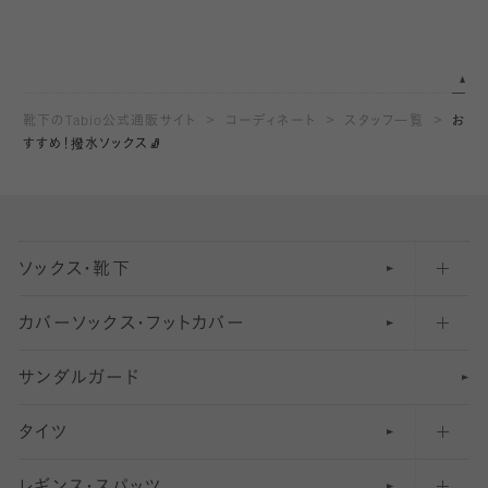
靴下のTabio公式通販サイト
コーディネート
スタッフ一覧
お
すすめ！撥水ソックス🧦
ソックス・靴下
カバーソックス・フットカバー
五本指ソックス・靴下
サンダルガード
足袋ソックス・靴下
フットカバー・カバーソックス（深め）
タイツ
無地・プレーンソックス・靴下
フットカバー・カバーソックス（ふつう）
レギンス・スパッツ
柄ソックス・靴下
フットカバー・カバーソックス（浅め）
30
デニール以下のタイツ（薄手タイツ）