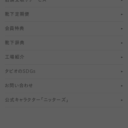
店頭受取りサービス
10
スポーツ用レッグウォーマー
着圧・加圧タイツ
分丈
レギンス
靴下定期便
12
SS
むくみ対策
分丈レギンス
サイズ（21～23cm）
会員特典
13
S
足の疲れ対策
サイズ（22～25cm）
分丈レギンス
靴下辞典
M
足の臭い対策
サイズ（25～27cm）
工場紹介
L
冷え対策
サイズ（27～29cm）
タビオの
SDGs
靴ずれ対策
お問い合わせ
快適な睡眠対策
公式キャラクター「ニッターズ」