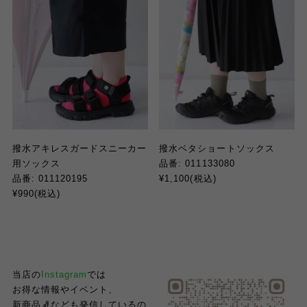
撥水アキレスガードスニーカー
撥水ベタショートソックス
用ソックス
品番
: 011133080
品番
: 011120195
¥1,100(
税込
)
¥990(
税込
)
当店の
Instagram
では
お得な情報やイベント、
新商品🧦なども発信しているの