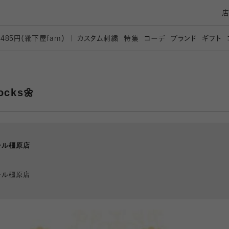
カスタム刺繍
特集
コーデ
ブランド
ギフト
,485円（靴下屋
fam）
socks🌼
ール橿原店
ール橿原店