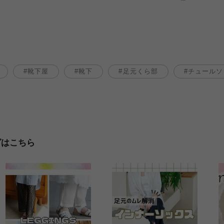
靴下屋
靴下
足元くら部
チュールソ
グはこちら