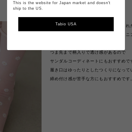
This is the website for Japan market and doesn't
ship to the US.
Tabio USA
小さめのマーガレット柄を散りばめられ
大人なスタイルにも履きやすいフェミニ
足。
つま先まで柄入りで透け感があるので
サンダルコーディネートにもおすすめで
履き口はゆったりとしたつくりになって
締め付け感が苦手な方にもおすすめです