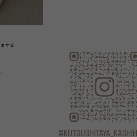
ます📄
✨