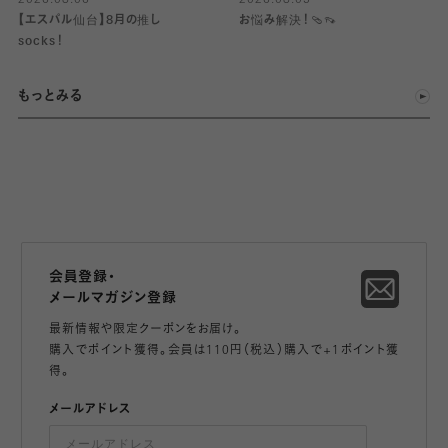
2026.08.06
2026.08.05
【エスパル仙台】8月の推し
お悩み解決！🩴👡
socks！
もっとみる
会員登録・
メールマガジン登録
最新情報や限定クーポンをお届け。
購入でポイント獲得。会員は110円（税込）購入で+1ポイント獲
得。
メールアドレス