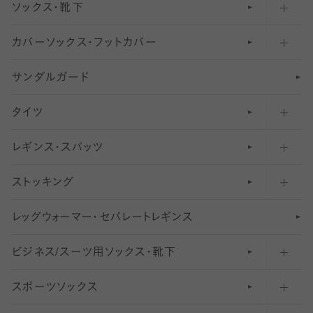
ソックス・靴下
カバーソックス・フットカバー
五本指ソックス・靴下
サンダルガード
足袋ソックス・靴下
フットカバー・カバーソックス（深め）
タイツ
無地・プレーンソックス・靴下
フットカバー・カバーソックス（ふつう）
レギンス・スパッツ
柄ソックス・靴下
フットカバー・カバーソックス（浅め）
30
デニール以下のタイツ（薄手タイツ）
ストッキング
スニーカー（くるぶし）用ソックス
31
柄レギンス
〜40デニールタイツ
レ
ッ
アンクル・ショートソックス（くるぶし上）
41
無地レギンス
伝線しにくいストッキング
グ
ウ
〜60デニールタイツ
ォ
ー
マ
ー
・
セ
パレー
ト
レ
ギン
ス
ビジネス/スーツ用
クルーソックス（ふくらはぎ下）
61
レギンスパンツ（レギパン）
ショートストッキング
〜80デニールタイツ
ソックス・靴下
スポーツソックス
ハイソックス
81
マタニティレギンス
結婚式用ストッキング
匠シリーズ
〜110デニールタイツ