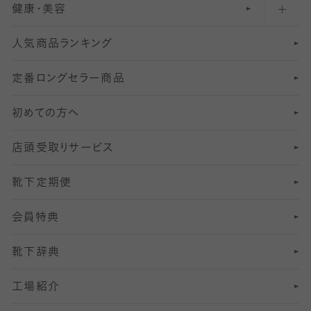
健康・美容
オーバーニー・ニーハイソックス
111
5
美脚ストッキング
フレッシャーズ向けソックス・靴下
ランニングソックス・靴下
分丈
〜210デニールタイツ
レギンス
人気商品ランキング
211
6
オールスルーストッキング
冠婚葬祭向けソックス・靴下
ゴルフソックス・靴下
インナーソックス
分丈レギンス
デニールタイツ以上（防寒・厚手タイツ）
定番ロングセラー商品
7
スーツカジュアルソックス・靴下
サッカー・フットサル用ソックス
加圧・着圧ソックス
分丈
レギンス
初めての方へ
8
ロングホーズ
ヨガソックス・靴下
冷えとり靴下
分丈
レギンス
店頭受取りサービス
10
スポーツ用レッグウォーマー
着圧・加圧タイツ
分丈
レギンス
靴下定期便
12
SS
むくみ対策
分丈レギンス
サイズ（21～23cm）
会員特典
13
S
足の疲れ対策
サイズ（22～25cm）
分丈レギンス
靴下辞典
M
足の臭い対策
サイズ（25～27cm）
工場紹介
L
冷え対策
サイズ（27～29cm）