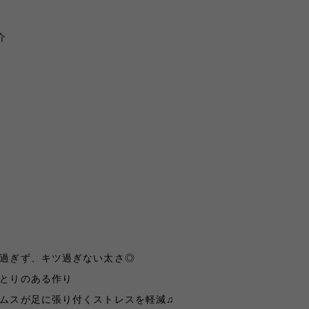
介
る過ぎず、キツ過ぎない太さ◎
ゆとりのある作り
トムスが足に張り付くストレスを軽減
♫