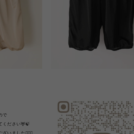
ので
ください🦌🍃
ました🙇🏻‍♀️