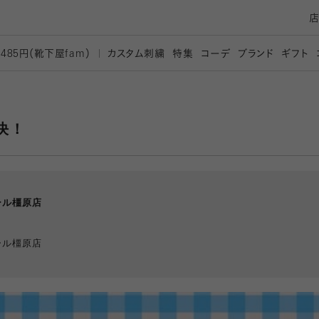
カスタム刺繍
特集
コーデ
ブランド
ギフト
,485円（靴下屋
fam）
決！
ール橿原店
ール橿原店