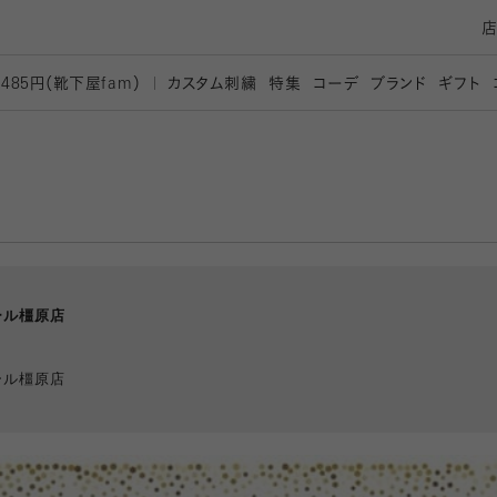
カスタム刺繍
特集
コーデ
ブランド
ギフト
,485円（靴下屋
fam）
ール橿原店
ール橿原店