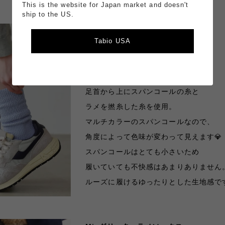
This is the website for Japan market and doesn't
ship to the US.
スパンコールラメリブスリーク
Tabio USA
品番: 011150137
¥1,430(税込)
足首から上にスパンコールの糸と
ラメを撚糸した糸を使用。
マルチカラーのスパンコールなので、
角度によって色味が変わって見えます
💎
スパンコールはとても小さいため
履いていても不快感はあまりありません
ルーズに履けるゆったりとした生地感で