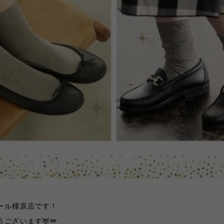
ール橿原店です！
ございます🦌🪽