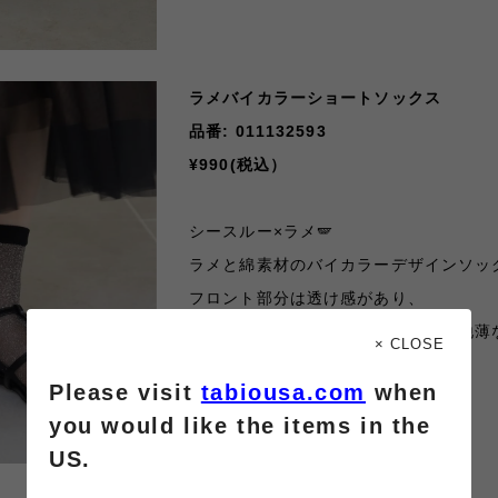
ラメバイカラーショートソックス
品番: 011132593
¥990(税込）
シースルー×ラメ🪽
ラメと綿素材のバイカラーデザインソッ
フロント部分は透け感があり、
後ろ側と足裏は綿素材で全体的に生地薄
× CLOSE
いろんな靴に合わせやすいです
🪄
Please visit
tabiousa.com
when
you would like the items in the
US.