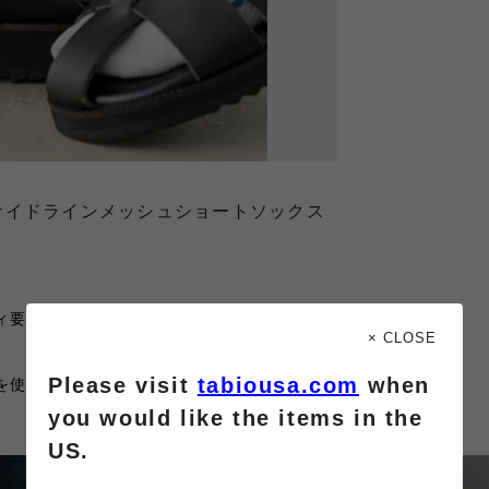
サイドラインメッシュショートソックス
ィ要素にゴム口のメロウ加工でフェミニンさをプラスしました。
× CLOSE
Please visit
tabiousa.com
when
を使用しており、足にフィットする履き心地です。
you would like the items in the
US.