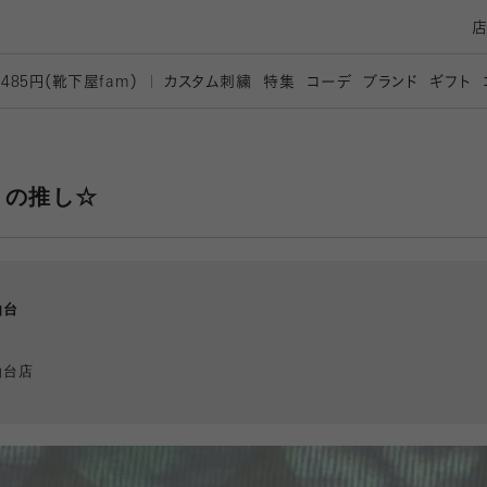
カスタム刺繍
特集
コーデ
ブランド
ギフト
,485円（靴下屋
fam）
月の推し☆
仙台
仙台店