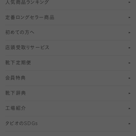
人気商品ランキング
211
6
オールスルーストッキング
冠婚葬祭向けソックス・靴下
ゴルフソックス・靴下
インナーソックス
分丈レギンス
デニールタイツ以上（防寒・厚手タイツ）
定番ロングセラー商品
7
スーツカジュアルソックス・靴下
サッカー・フットサル用ソックス
加圧・着圧ソックス
分丈
レギンス
初めての方へ
8
ロングホーズ
ヨガソックス・靴下
冷えとり靴下
分丈
レギンス
店頭受取りサービス
10
スポーツ用レッグウォーマー
着圧・加圧タイツ
分丈
レギンス
靴下定期便
12
SS
むくみ対策
分丈レギンス
サイズ（21～23cm）
会員特典
13
S
足の疲れ対策
サイズ（22～25cm）
分丈レギンス
靴下辞典
M
足の臭い対策
サイズ（25～27cm）
工場紹介
L
冷え対策
サイズ（27～29cm）
タビオの
SDGs
靴ずれ対策