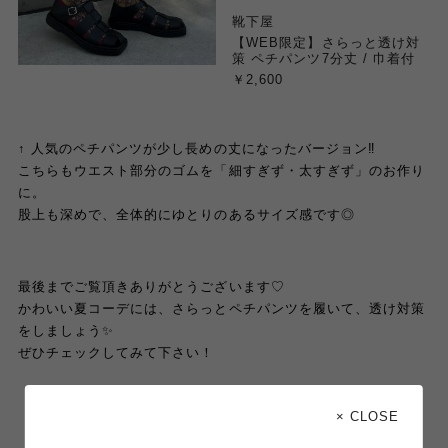
靴下屋
【WEB限定】さらっと透け対
策 ペチパンツ7分丈 / 巾着付
￥2,600
↑ 人気のペチパンツが少し長めの丈になったバージョン‼️
こちらもウエスト部分のゴムを「細すぎず・太すぎず」のお作り
に。
股上も深めで、全体的にゆとりのあるサイズ感です◎
最後までご覧頂きありがとうございます♡
かわいい夏コーデには、さらっとペチパンツを履いて、透け対策
をしましょう✨
ぜひチェックしてみて下さい！
× CLOSE