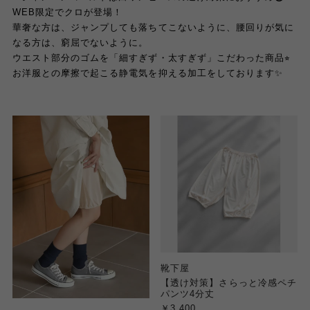
WEB限定でクロが登場！
華奢な方は、ジャンプしても落ちてこないように、腰回りが気に
なる方は、窮屈でないように。
ウエスト部分のゴムを「細すぎず・太すぎず」こだわった商品⭐︎
お洋服との摩擦で起こる静電気を抑える加工をしております✨
靴下屋
【透け対策】さらっと冷感ペチ
パンツ4分丈
￥3,400