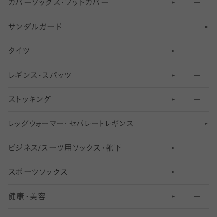
カバーソックス・フットカバー
五本指ソックス・靴下
サンダルガード
足袋ソックス・靴下
フットカバー・カバーソックス（深め）
タイツ
無地・プレーンソックス・靴下
フットカバー・カバーソックス（ふつう）
レギンス・スパッツ
柄ソックス・靴下
フットカバー・カバーソックス（浅め）
30
デニール以下のタイツ（薄手タイツ）
ストッキング
スニーカー（くるぶし）用ソックス
31
柄レギンス
〜40デニールタイツ
レ
ッ
アンクル・ショートソックス（くるぶし上）
41
無地レギンス
伝線しにくいストッキング
グ
ウ
〜60デニールタイツ
ォ
ー
マ
ー
・
セ
パレー
ト
レ
ギン
ス
ビジネス/スーツ用
クルーソックス（ふくらはぎ下）
61
レギンスパンツ（レギパン）
ショートストッキング
〜80デニールタイツ
ソックス・靴下
スポーツソックス
ハイソックス
81
マタニティレギンス
結婚式用ストッキング
匠シリーズ
〜110デニールタイツ
健康・美容
オーバーニー・ニーハイソックス
111
5
美脚ストッキング
フレッシャーズ向けソックス・靴下
ランニングソックス・靴下
分丈
〜210デニールタイツ
レギンス