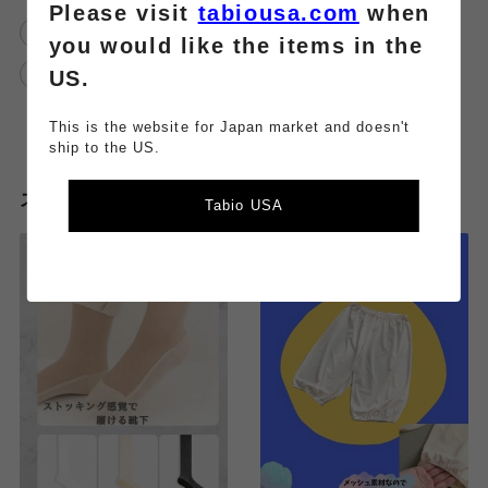
Please visit
tabiousa.com
when
靴下屋
夏
春
透け防止
you would like the items in the
ペチパンツ
靴下屋武蔵小杉東急スクエア
US.
This is the website for Japan market and doesn't
ship to the US.
スタッフのその他のブログはこちら
Tabio USA