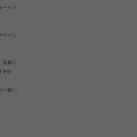
ョートソ
メージし
、足底に
🏻
リー使い