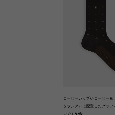
コーヒーカップやコーヒー豆
をランダムに配置したグラフ
ンです☕️👓