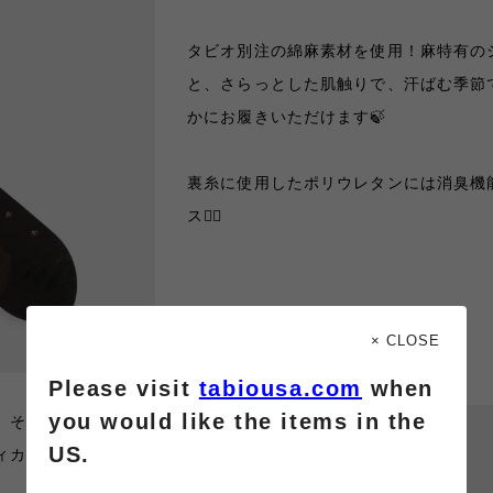
タビオ別注の綿麻素材を使用！麻特有の
と、さらっとした肌触りで、汗ばむ季節
かにお履きいただけます🍃
裏糸に使用したポリウレタンには消臭機
ス👍🏻
× CLOSE
Please visit
tabiousa.com
when
you would like the items in the
、そして愛用の眼鏡
US.
ィカルな総柄デザイ