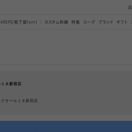
カスタム刺繍
特集
コーデ
ブランド
ギフト
,485円（靴下屋
fam）
ルミネ新宿店
ソクサールミネ新宿店