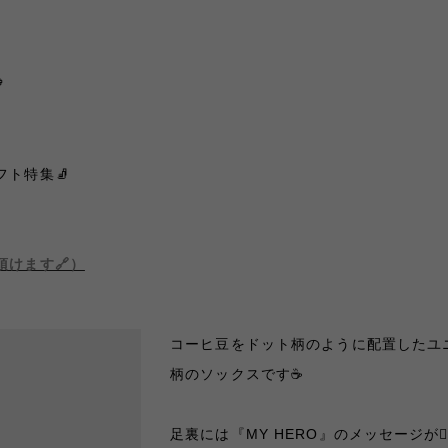

ト特集🧦
けます🔗）
コーヒ豆をドット柄のように配置したユ
柄のソックスです☕️
足裏には『MY HERO』のメッセージが❤️‍