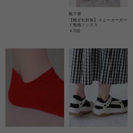
靴下屋
【靴ずれ対策】スニーカーガー
ド無地ソックス
￥700