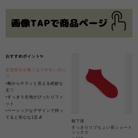
おすすめポイント✨
足首部分が痛くなりやすい方に
◎
▫︎靴からチラッと見える絶妙な
丈♡
▫︎すっきり生地がぴったりフィ
ット
▫︎
ベーシックなデザインで持っ
てると安心な1足🧦
靴下屋
すっきりリブちょい長ショート
ソックス