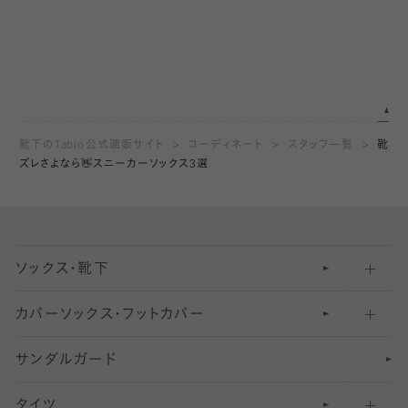
靴下のTabio公式通販サイト
コーディネート
スタッフ一覧
靴
ズレさよなら👋スニーカーソックス3選
ソックス・靴下
カバーソックス・フットカバー
五本指ソックス・靴下
サンダルガード
足袋ソックス・靴下
フットカバー・カバーソックス（深め）
タイツ
無地・プレーンソックス・靴下
フットカバー・カバーソックス（ふつう）