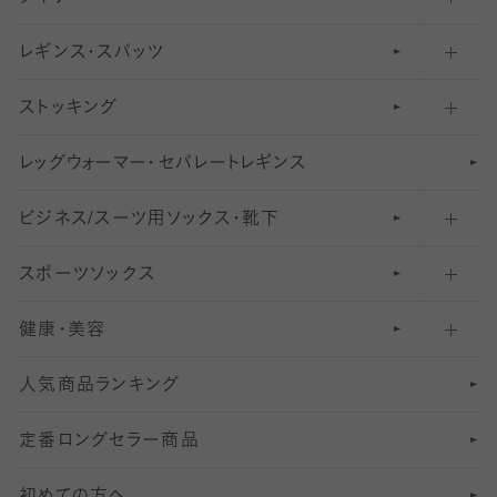
レギンス・スパッツ
柄ソックス・靴下
フットカバー・カバーソックス（浅め）
30
デニール以下のタイツ（薄手タイツ）
ストッキング
スニーカー（くるぶし）用ソックス
31
柄レギンス
〜40デニールタイツ
レ
ッ
アンクル・ショートソックス（くるぶし上）
41
無地レギンス
伝線しにくいストッキング
グ
ウ
〜60デニールタイツ
ォ
ー
マ
ー
・
セ
パレー
ト
レ
ギン
ス
ビジネス/スーツ用
クルーソックス（ふくらはぎ下）
61
レギンスパンツ（レギパン）
ショートストッキング
〜80デニールタイツ
ソックス・靴下
スポーツソックス
ハイソックス
81
マタニティレギンス
結婚式用ストッキング
匠シリーズ
〜110デニールタイツ
健康・美容
オーバーニー・ニーハイソックス
111
5
美脚ストッキング
フレッシャーズ向けソックス・靴下
ランニングソックス・靴下
分丈
〜210デニールタイツ
レギンス
人気商品ランキング
211
6
オールスルーストッキング
冠婚葬祭向けソックス・靴下
ゴルフソックス・靴下
インナーソックス
分丈レギンス
デニールタイツ以上（防寒・厚手タイツ）
定番ロングセラー商品
7
スーツカジュアルソックス・靴下
サッカー・フットサル用ソックス
加圧・着圧ソックス
分丈
レギンス
初めての方へ