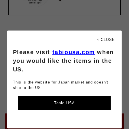
× CLOSE
Please visit
tabiousa.com
when
you would like the items in the
US.
This is the website for Japan market and doesn't
ship to the US.
Tabio USA