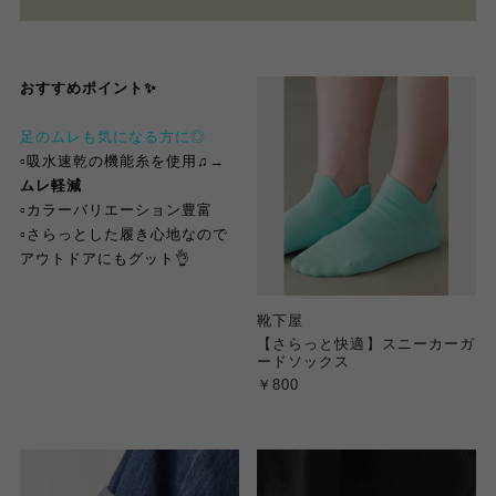
おすすめポイント✨
足のムレも気になる方に◎
▫︎吸水速乾の機能糸を使用♫
→
ムレ軽減
▫︎カラーバリエーション豊富
▫︎さらっとした履き心地なので
アウトドアにもグット👌
靴下屋
【さらっと快適】スニーカーガ
ードソックス
￥800