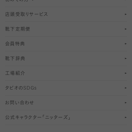
8
ロングホーズ
ヨガソックス・靴下
冷えとり靴下
分丈
レギンス
店頭受取りサービス
10
スポーツ用レッグウォーマー
着圧・加圧タイツ
分丈
レギンス
靴下定期便
12
SS
むくみ対策
分丈レギンス
サイズ（21～23cm）
会員特典
13
S
足の疲れ対策
サイズ（22～25cm）
分丈レギンス
靴下辞典
M
足の臭い対策
サイズ（25～27cm）
工場紹介
L
冷え対策
サイズ（27～29cm）
タビオの
SDGs
靴ずれ対策
お問い合わせ
快適な睡眠対策
公式キャラクター「ニッターズ」