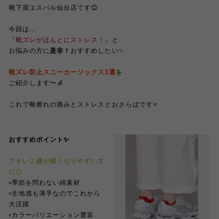
靴下屋エスパル仙台店てす😊
今回は…
『靴ズレがほんとにストレス！』
と
お悩みの方に
是非！
おすすめしたい✨
靴ズレ防止スニーカーソックス3選
を
ご紹介します〜🧦
これで靴擦れの痛みとストレスとおさらばです⭐️
おすすめポイント✨
アキレス腱が痛くなりやすい方
に◎
▫︎季節を問わない綿素材
▫︎生地感も薄手なのでこれから
大活躍
▫︎カラーバリエーション豊富