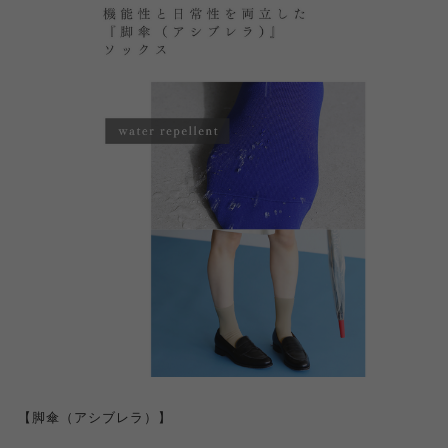
【脚傘（アシブレラ）】