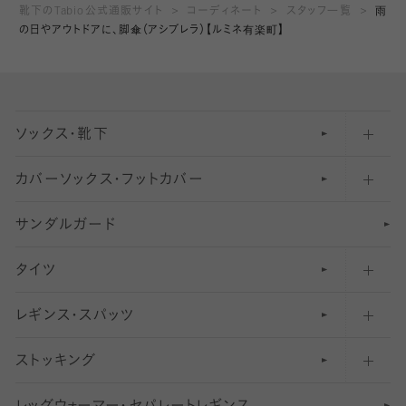
靴下のTabio公式通販サイト
コーディネート
スタッフ一覧
雨
の日やアウトドアに、脚傘（アシブレラ）【ルミネ有楽町】
ソックス・靴下
カバーソックス・フットカバー
五本指ソックス・靴下
サンダルガード
足袋ソックス・靴下
フットカバー・カバーソックス（深め）
タイツ
無地・プレーンソックス・靴下
フットカバー・カバーソックス（ふつう）
レギンス・スパッツ
柄ソックス・靴下
フットカバー・カバーソックス（浅め）
30
デニール以下のタイツ（薄手タイツ）
ストッキング
スニーカー（くるぶし）用ソックス
31
柄レギンス
〜40デニールタイツ