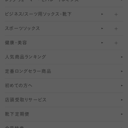
レ
ッ
アンクル・ショートソックス（くるぶし上）
41
無地レギンス
伝線しにくいストッキング
グ
ウ
〜60デニールタイツ
ォ
ー
マ
ー
・
セ
パレー
ト
レ
ギン
ス
ビジネス/スーツ用
クルーソックス（ふくらはぎ下）
61
レギンスパンツ（レギパン）
ショートストッキング
〜80デニールタイツ
ソックス・靴下
スポーツソックス
ハイソックス
81
マタニティレギンス
結婚式用ストッキング
匠シリーズ
〜110デニールタイツ
健康・美容
オーバーニー・ニーハイソックス
111
5
美脚ストッキング
フレッシャーズ向けソックス・靴下
ランニングソックス・靴下
分丈
〜210デニールタイツ
レギンス
人気商品ランキング
211
6
オールスルーストッキング
冠婚葬祭向けソックス・靴下
ゴルフソックス・靴下
インナーソックス
分丈レギンス
デニールタイツ以上（防寒・厚手タイツ）
定番ロングセラー商品
7
スーツカジュアルソックス・靴下
サッカー・フットサル用ソックス
加圧・着圧ソックス
分丈
レギンス
初めての方へ
8
ロングホーズ
ヨガソックス・靴下
冷えとり靴下
分丈
レギンス
店頭受取りサービス
10
スポーツ用レッグウォーマー
着圧・加圧タイツ
分丈
レギンス
靴下定期便
12
SS
むくみ対策
分丈レギンス
サイズ（21～23cm）