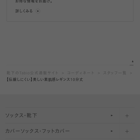
お得な情報をお届け。
詳しくみる
靴下のTabio公式通販サイト
コーディネート
スタッフ一覧
【伝線しにくい】美しい素肌感レギンス10分丈
ソックス・靴下
カバーソックス・フットカバー
五本指ソックス・靴下