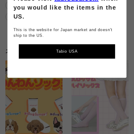
#おすすめ
美しい素肌感
you would like the items in the
US.
伝線しにくい
This is the website for Japan market and doesn't
ship to the US.
スタッフのその他のブログはこちら
Tabio USA