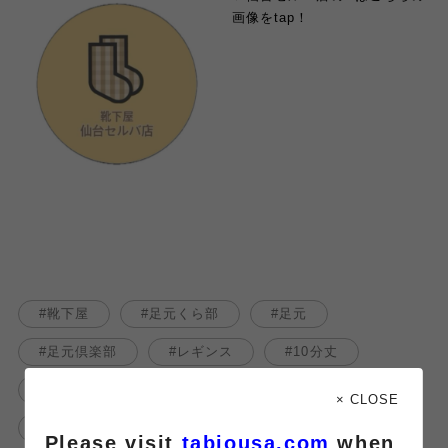
画像をtap！
靴下屋
足元くら部
足元
足元倶楽部
レギンス
10分丈
消臭
ソフトウエスト
仙台セルバ
× CLOSE
仙台セルバ店
オススメ商品
Please visit
tabiousa.com
when