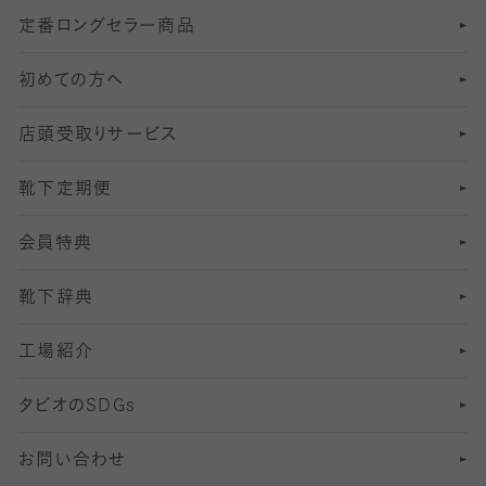
定番ロングセラー商品
7
スーツカジュアルソックス・靴下
サッカー・フットサル用ソックス
加圧・着圧ソックス
分丈
レギンス
初めての方へ
8
ロングホーズ
ヨガソックス・靴下
冷えとり靴下
分丈
レギンス
店頭受取りサービス
10
スポーツ用レッグウォーマー
着圧・加圧タイツ
分丈
レギンス
靴下定期便
12
SS
むくみ対策
分丈レギンス
サイズ（21～23cm）
会員特典
13
S
足の疲れ対策
サイズ（22～25cm）
分丈レギンス
靴下辞典
M
足の臭い対策
サイズ（25～27cm）
工場紹介
L
冷え対策
サイズ（27～29cm）
タビオの
SDGs
靴ずれ対策
お問い合わせ
快適な睡眠対策