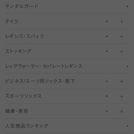
サンダルガード
足袋ソックス・靴下
フットカバー・カバーソックス（深め）
タイツ
無地・プレーンソックス・靴下
フットカバー・カバーソックス（ふつう）
レギンス・スパッツ
柄ソックス・靴下
フットカバー・カバーソックス（浅め）
30
デニール以下のタイツ（薄手タイツ）
ストッキング
スニーカー（くるぶし）用ソックス
31
柄レギンス
〜40デニールタイツ
レ
ッ
アンクル・ショートソックス（くるぶし上）
41
無地レギンス
伝線しにくいストッキング
グ
ウ
〜60デニールタイツ
ォ
ー
マ
ー
・
セ
パレー
ト
レ
ギン
ス
ビジネス/スーツ用
クルーソックス（ふくらはぎ下）
61
レギンスパンツ（レギパン）
ショートストッキング
〜80デニールタイツ
ソックス・靴下
スポーツソックス
ハイソックス
81
マタニティレギンス
結婚式用ストッキング
匠シリーズ
〜110デニールタイツ
健康・美容
オーバーニー・ニーハイソックス
111
5
美脚ストッキング
フレッシャーズ向けソックス・靴下
ランニングソックス・靴下
分丈
〜210デニールタイツ
レギンス
人気商品ランキング
211
6
オールスルーストッキング
冠婚葬祭向けソックス・靴下
ゴルフソックス・靴下
インナーソックス
分丈レギンス
デニールタイツ以上（防寒・厚手タイツ）