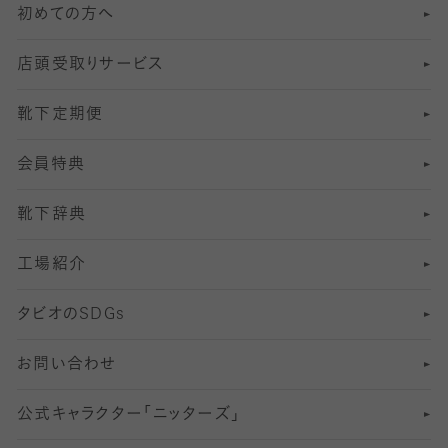
初めての方へ
8
ロングホーズ
ヨガソックス・靴下
冷えとり靴下
分丈
レギンス
店頭受取りサービス
10
スポーツ用レッグウォーマー
着圧・加圧タイツ
分丈
レギンス
靴下定期便
12
SS
むくみ対策
分丈レギンス
サイズ（21～23cm）
会員特典
13
S
足の疲れ対策
サイズ（22～25cm）
分丈レギンス
靴下辞典
M
足の臭い対策
サイズ（25～27cm）
工場紹介
L
冷え対策
サイズ（27～29cm）
タビオの
SDGs
靴ずれ対策
お問い合わせ
快適な睡眠対策
公式キャラクター「ニッターズ」