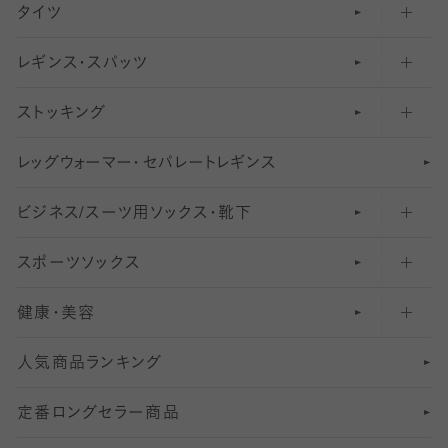
タイツ
無地・プレーンソックス・靴下
フットカバー・カバーソックス（ふつう）
レギンス・スパッツ
柄ソックス・靴下
フットカバー・カバーソックス（浅め）
30
デニール以下のタイツ（薄手タイツ）
ストッキング
スニーカー（くるぶし）用ソックス
31
柄レギンス
〜40デニールタイツ
レ
ッ
アンクル・ショートソックス（くるぶし上）
41
無地レギンス
伝線しにくいストッキング
グ
ウ
〜60デニールタイツ
ォ
ー
マ
ー
・
セ
パレー
ト
レ
ギン
ス
ビジネス/スーツ用
クルーソックス（ふくらはぎ下）
61
レギンスパンツ（レギパン）
ショートストッキング
〜80デニールタイツ
ソックス・靴下
スポーツソックス
ハイソックス
81
マタニティレギンス
結婚式用ストッキング
匠シリーズ
〜110デニールタイツ
健康・美容
オーバーニー・ニーハイソックス
111
5
美脚ストッキング
フレッシャーズ向けソックス・靴下
ランニングソックス・靴下
分丈
〜210デニールタイツ
レギンス
人気商品ランキング
211
6
オールスルーストッキング
冠婚葬祭向けソックス・靴下
ゴルフソックス・靴下
インナーソックス
分丈レギンス
デニールタイツ以上（防寒・厚手タイツ）
定番ロングセラー商品
7
スーツカジュアルソックス・靴下
サッカー・フットサル用ソックス
加圧・着圧ソックス
分丈
レギンス