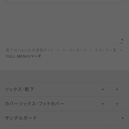
靴下のTabio公式通販サイト
コーディネート
スタッフ一覧
FULL MESHシリーズ
ソックス・靴下
カバーソックス・フットカバー
五本指ソックス・靴下
サンダルガード
足袋ソックス・靴下
フットカバー・カバーソックス（深め）