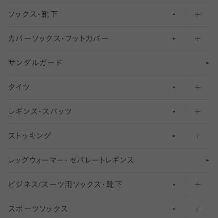
ソックス・靴下
カバーソックス・フットカバー
五本指ソックス・靴下
サンダルガード
足袋ソックス・靴下
フットカバー・カバーソックス（深め）
タイツ
無地・プレーンソックス・靴下
フットカバー・カバーソックス（ふつう）
レギンス・スパッツ
柄ソックス・靴下
フットカバー・カバーソックス（浅め）
30
デニール以下のタイツ（薄手タイツ）
ストッキング
スニーカー（くるぶし）用ソックス
31
柄レギンス
〜40デニールタイツ
レ
ッ
アンクル・ショートソックス（くるぶし上）
41
無地レギンス
伝線しにくいストッキング
グ
ウ
〜60デニールタイツ
ォ
ー
マ
ー
・
セ
パレー
ト
レ
ギン
ス
ビジネス/スーツ用
クルーソックス（ふくらはぎ下）
61
レギンスパンツ（レギパン）
ショートストッキング
〜80デニールタイツ
ソックス・靴下
スポーツソックス
ハイソックス
81
マタニティレギンス
結婚式用ストッキング
匠シリーズ
〜110デニールタイツ