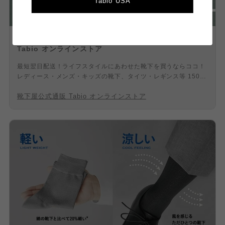
Tabio USA
ゴムぐちゆったり、メンズソックス | 靴下屋公式通販
Tabio オンラインストア
最短翌日配送！ライフスタイルにあわせた靴下を買うならココ！
レディース・メンズ・キッズの靴下、タイツ・レギンス等 1500
アイテム以上の品揃え！「靴下屋」等の専門店を全国に展開！最
靴下屋公式通販 Tabio オンラインストア
良の履き心地のために、熟練の日本の職人た ちがひとつひとつ丁
寧に編みたてています。