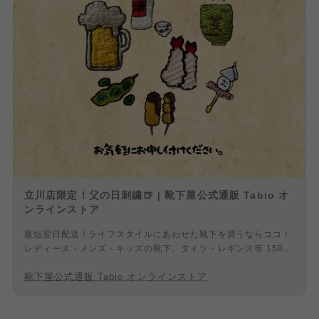
立川店限定！父の日刺繍🍺 | 靴下屋公式通販 Tabio オ
ンラインストア
最短翌日配送！ライフスタイルにあわせた靴下を買うならココ！
レディース・メンズ・キッズの靴下、タイツ・レギンス等 1500
アイテム以上の品揃え！「靴下屋」等の専門店を全国に展開！最
靴下屋公式通販 Tabio オンラインストア
良の履き心地のために、熟練の日本の職人た ちがひとつひとつ丁
寧に編みたてています。