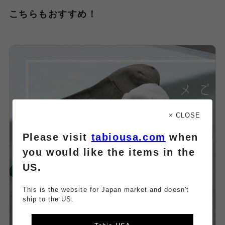
こちらもおすすめ！
× CLOSE
Please visit
tabiousa.com
when
you would like the items in the
US.
This is the website for Japan market and doesn't
ship to the US.