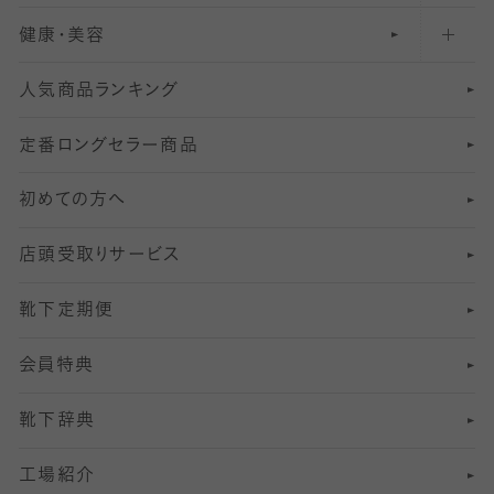
健康・美容
オーバーニー・ニーハイソックス
111
5
美脚ストッキング
フレッシャーズ向けソックス・靴下
ランニングソックス・靴下
分丈
〜210デニールタイツ
レギンス
人気商品ランキング
211
6
オールスルーストッキング
冠婚葬祭向けソックス・靴下
ゴルフソックス・靴下
インナーソックス
分丈レギンス
デニールタイツ以上（防寒・厚手タイツ）
定番ロングセラー商品
7
スーツカジュアルソックス・靴下
サッカー・フットサル用ソックス
加圧・着圧ソックス
分丈
レギンス
初めての方へ
8
ロングホーズ
ヨガソックス・靴下
冷えとり靴下
分丈
レギンス
店頭受取りサービス
10
スポーツ用レッグウォーマー
着圧・加圧タイツ
分丈
レギンス
靴下定期便
12
SS
むくみ対策
分丈レギンス
サイズ（21～23cm）
会員特典
13
S
足の疲れ対策
サイズ（22～25cm）
分丈レギンス
靴下辞典
M
足の臭い対策
サイズ（25～27cm）
工場紹介
L
冷え対策
サイズ（27～29cm）