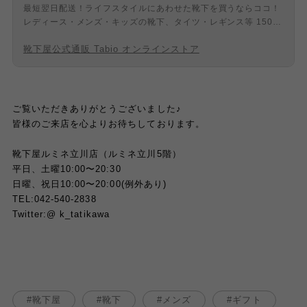
最短翌日配送！ライフスタイルにあわせた靴下を買うならココ！
レディース・メンズ・キッズの靴下、タイツ・レギンス等 1500
アイテム以上の品揃え！「靴下屋」等の専門店を全国に展開！最
靴下屋公式通販 Tabio オンラインストア
良の履き心地のために、熟練の日本の職人た ちがひとつひとつ丁
寧に編みたてています。
ご覧いただきありがとうございました♪
皆様のご来店を心よりお待ちしております。
靴下屋ルミネ立川店（ルミネ立川5階）
平日、土曜10:00〜20:30
日曜、祝日10:00〜20:00(例外あり)
TEL:042-540-2838
Twitter:@ k_tatikawa
靴下屋
靴下
メンズ
ギフト