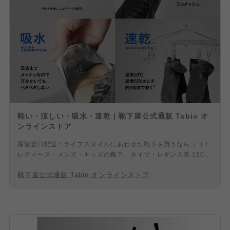
軽い・涼しい・吸水・速乾 | 靴下屋公式通販 Tabio オ
ンラインストア
最短翌日配送！ライフスタイルにあわせた靴下を買うならココ！
レディース・メンズ・キッズの靴下、タイツ・レギンス等 1500
アイテム以上の品揃え！「靴下屋」等の専門店を全国に展開！最
靴下屋公式通販 Tabio オンラインストア
良の履き心地のために、熟練の日本の職人た ちがひとつひとつ丁
寧に編みたてています。