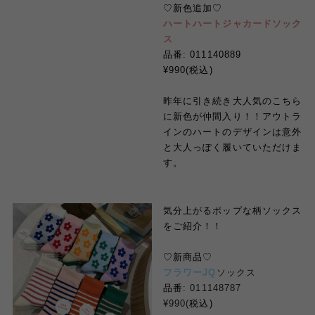
♡
新色追加
♡
ハートハートジャカードソック
ス
品番
: 011140889
¥990(
税込
)
昨年に引き続き大人気のこちら
に新色が仲間入り！！アウトラ
インのハートのデザインは意外
と大人っぽく履いていただけま
す。
気分上がる
ポップな柄ソックス
を
ご紹介！！
♡
新商品
♡
フラワー
JQ
ソックス
品番
:
011148787
¥990(
税込
)