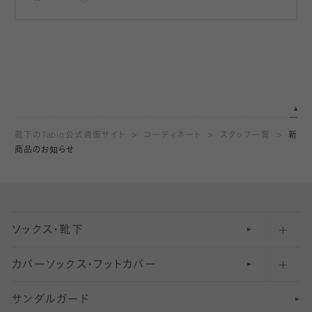
靴下のTabio公式通販サイト
コーディネート
スタッフ一覧
新
商品のお知らせ
ソックス・靴下
カバーソックス・フットカバー
五本指ソックス・靴下
サンダルガード
足袋ソックス・靴下
フットカバー・カバーソックス（深め）