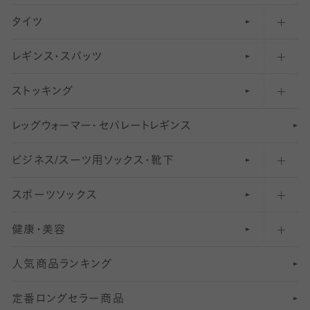
タイツ
無地・プレーンソックス・靴下
フットカバー・カバーソックス（ふつう）
レギンス・スパッツ
柄ソックス・靴下
フットカバー・カバーソックス（浅め）
30
デニール以下のタイツ（薄手タイツ）
ストッキング
スニーカー（くるぶし）用ソックス
31
柄レギンス
〜40デニールタイツ
レ
ッ
アンクル・ショートソックス（くるぶし上）
41
無地レギンス
伝線しにくいストッキング
グ
ウ
〜60デニールタイツ
ォ
ー
マ
ー
・
セ
パレー
ト
レ
ギン
ス
ビジネス/スーツ用
クルーソックス（ふくらはぎ下）
61
レギンスパンツ（レギパン）
ショートストッキング
〜80デニールタイツ
ソックス・靴下
スポーツソックス
ハイソックス
81
マタニティレギンス
結婚式用ストッキング
匠シリーズ
〜110デニールタイツ
健康・美容
オーバーニー・ニーハイソックス
111
5
美脚ストッキング
フレッシャーズ向けソックス・靴下
ランニングソックス・靴下
分丈
〜210デニールタイツ
レギンス
人気商品ランキング
211
6
オールスルーストッキング
冠婚葬祭向けソックス・靴下
ゴルフソックス・靴下
インナーソックス
分丈レギンス
デニールタイツ以上（防寒・厚手タイツ）
定番ロングセラー商品
7
スーツカジュアルソックス・靴下
サッカー・フットサル用ソックス
加圧・着圧ソックス
分丈
レギンス