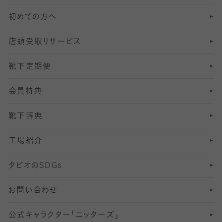
初めての方へ
8
ロングホーズ
ヨガソックス・靴下
冷えとり靴下
分丈
レギンス
店頭受取りサービス
10
スポーツ用レッグウォーマー
着圧・加圧タイツ
分丈
レギンス
靴下定期便
12
SS
むくみ対策
分丈レギンス
サイズ（21～23cm）
会員特典
13
S
足の疲れ対策
サイズ（22～25cm）
分丈レギンス
靴下辞典
M
足の臭い対策
サイズ（25～27cm）
工場紹介
L
冷え対策
サイズ（27～29cm）
タビオの
SDGs
靴ずれ対策
お問い合わせ
快適な睡眠対策
公式キャラクター「ニッターズ」