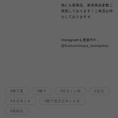
他にも新商品、新色商品多数ご
用意しております！ご来店お待
ちしております
☺︎
Instagram
も更新中
‼︎
↓
@Kutsushitaya_tenn
o
jimio
靴下屋
靴下
足元くら部
足元
天王寺ミオ
靴下屋天王寺ミオ店
新商品